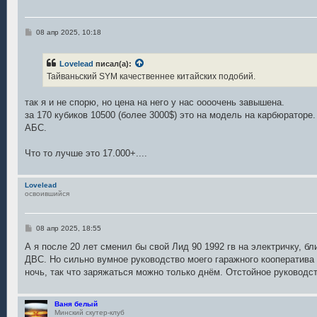
С
08 апр 2025, 10:18
о
о
б
Lovelead
писал(а):
щ
е
Тайваньский SYM качественнее китайских подобий.
н
и
е
так я и не спорю, но цена на него у нас оооочень завышена.
за 170 кубиков 10500 (более 3000$) это на модель на карбюраторе.
АБС.
Что то лучше это 17.000+....
Lovelead
освоившийся
С
08 апр 2025, 18:55
о
о
А я после 20 лет сменил бы свой Лид 90 1992 гв на электричку, б
б
ДВС. Но сильно вумное руководство моего гаражного кооператива
щ
е
ночь, так что заряжаться можно только днём. Отстойное руководст
н
и
е
Ваня белый
Минский скутер-клуб