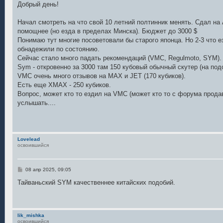
о
Добрый день!
б
щ
е
Начал смотреть на что свой 10 летний полтинник менять. Сдал на 
н
помощнее (но езда в пределах Минска). Бюджет до 3000 $
и
е
Понимаю тут многие посоветовали бы старого японца. Но 2-3 что е
обнадежили по состоянию.
Сейчас стало много падать рекомендаций (VMC, Regulmoto, SYM).
Sym - откровенно за 3000 там 150 кубовый обычный скутер (на под
VMC очень много отзывов на MAX и JET (170 кубиков).
Есть еще XMAX - 250 кубиков.
Вопрос, может кто то ездил на VMC (может кто то с форума прода
услышать....
Lovelead
освоившийся
С
08 апр 2025, 09:05
о
о
Тайваньский SYM качественнее китайских подобий.
б
щ
е
н
и
lik_mishka
е
освоившийся