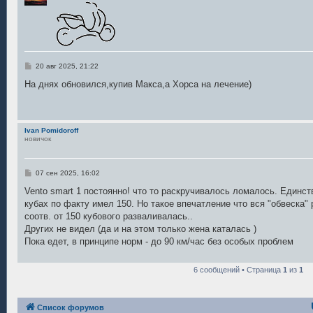
С
20 авг 2025, 21:22
о
о
На днях обновился,купив Макса,а Хорса на лечение)
б
щ
е
н
и
Ivan Pomidoroff
е
новичок
С
07 сен 2025, 16:02
о
о
Vento smart 1 постоянно! что то раскручивалось ломалось. Единст
б
кубах по факту имел 150. Но такое впечатление что вся "обвеска" 
щ
е
соотв. от 150 кубового разваливалась..
н
Других не видел (да и на этом только жена каталась )
и
е
Пока едет, в принципе норм - до 90 км/час без особых проблем
6 сообщений • Страница
1
из
1
Список форумов