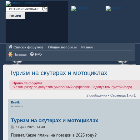
Список форумов
Общие вопросы
Разное
Награды
FAQ
Туризм на скутерах и мотоциклах
Правила форума
В этом разделе допустим умеренный оффтопик, недопустим пустой флуд.
2 сообщения • Страница
1
из
1
Eretik
новичок
Туризм на скутерах и мотоциклах
С
11 фев 2025, 14:40
о
о
Привет.Какие планы на поездки в 2025 году?
б