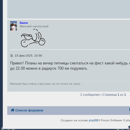
щ
е
н
и
е
Daem
Минский скутер-клуб
С
23 фев 2025, 10:56
о
о
Привет! Планы на вечер пятницы смотаться на фест какой нибудь с
б
до 22.00 можно в радиусе 700 км подумать.
щ
е
н
и
е
Мальчик был очень счастлив, но он этого не знал.
2 сообщения • Страница
1
из
1
Список форумов
Создано на основе
phpBB
® Forum Software © ph