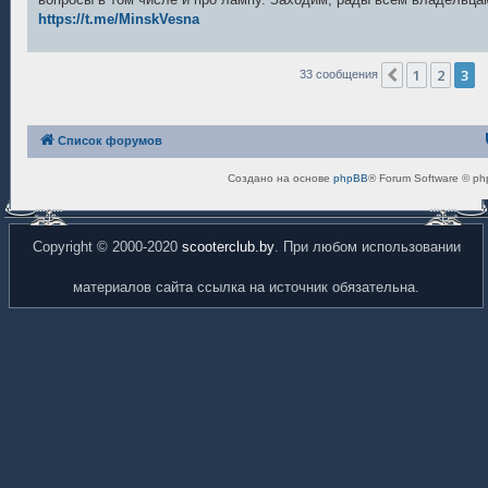
щ
е
https://t.me/MinskVesna
н
и
е
1
2
3
Пред.
33 сообщения
Список форумов
Создано на основе
phpBB
® Forum Software © ph
Copyright © 2000-2020
scooterclub.by
. При любом использовании
материалов сайта ссылка на источник обязательна.