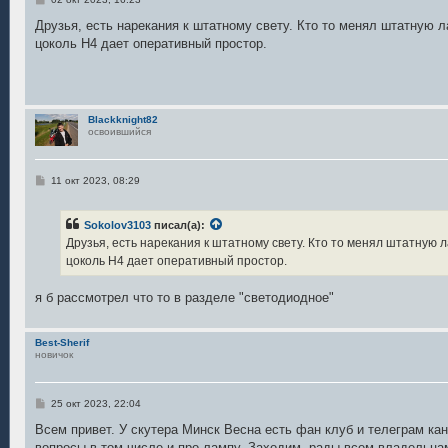
о
о
Друзья, есть нарекания к штатному свету. Кто то менял штатную 
б
цоколь H4 дает оперативный простор.
щ
е
н
и
е
Blackknight82
освоившийся
С
11 окт 2023, 08:29
о
о
б
Sokolov3103
писал(а):
щ
е
Друзья, есть нарекания к штатному свету. Кто то менял штатную 
н
цоколь H4 дает оперативный простор.
и
е
я б рассмотрел что то в разделе "светодиодное"
Best-Sherif
новичок
С
25 окт 2023, 22:04
о
о
Всем привет. У скутера Минск Весна есть фан клуб и телеграм ка
б
вопросы в том числе и про лампу. Заходим, рады всем владельц