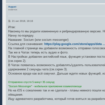
August
новичок
С
21 окт 2018, 19:16
о
о
Итак:
б
Наконец-то мы родили измененную и ребрендированную версию. Н
щ
е
Начну по-порядку.
н
Название: Socium (или socium messenger)
и
е
Ссылка для скачивания:
https://play.google.com/store/apps/deta ..
На главной странице мы добавили возможность отправки голосового
Так же в Чатах теперь есть аудио и фото.
В Настройках добавлен английский язык, функция установки пост
(см.скрин 2).
В Чатах появилась возможность добавлять/удалять пользователе
удержанием 2 секунды чата (см.скрин 3).
Основное вроде как всё озвучил. Дальше ждите новых функций, и
Отправлено спустя 5 минут 35 секунд:
"Socium Messenger" - мобильное приложение взаимопомощи
Но на iOS к сожалению так и не сделали - планы немного пошли н
обещания.
Ищу адекватного разработчика, который готов взяться за разработк