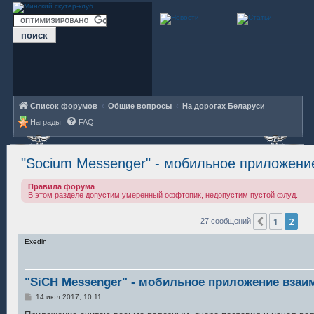
Список форумов
Общие вопросы
На дорогах Беларуси
Награды
FAQ
"Socium Messenger" - мобильное приложен
Правила форума
В этом разделе допустим умеренный оффтопик, недопустим пустой флуд.
1
2
Пред.
27 сообщений
Exedin
"SiCH Messenger" - мобильное приложение вза
С
14 июл 2017, 10:11
о
о