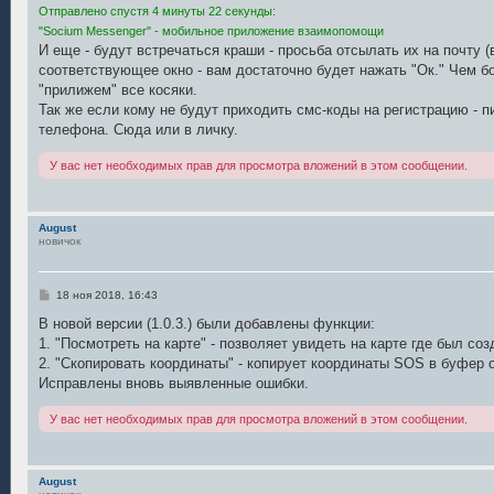
Отправлено спустя 4 минуты 22 секунды:
"Socium Messenger" - мобильное приложение взаимопомощи
И еще - будут встречаться краши - просьба отсылать их на почту 
соответствующее окно - вам достаточно будет нажать "Ок." Чем б
"прилижем" все косяки.
Так же если кому не будут приходить смс-коды на регистрацию - 
телефона. Сюда или в личку.
У вас нет необходимых прав для просмотра вложений в этом сообщении.
August
новичок
С
18 ноя 2018, 16:43
о
о
В новой версии (1.0.3.) были добавлены функции:
б
1. "Посмотреть на карте" - позволяет увидеть на карте где был соз
щ
е
2. "Скопировать координаты" - копирует координаты SOS в буфер 
н
Исправлены вновь выявленные ошибки.
и
е
У вас нет необходимых прав для просмотра вложений в этом сообщении.
August