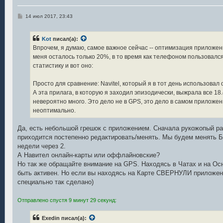
С
14 июл 2017, 23:43
о
о
б
Kot
писал(а):
щ
е
Впрочем, я думаю, самое важное сейчас -- оптимизация приложени
н
меня осталось только 20%, в то время как телефоном пользовался
и
е
статистику и вот оно:
Просто для сравнение: Navitel, который я в тот день использовал 
А эта прилага, в которую я заходил эпизодически, выжрала все 18
невероятно много. Это дело не в GPS, это дело в самом приложен
неоптимально.
Да, есть небольшой грешок с приложением. Сначала рукожопый ра
приходится постепенно редактировать/менять. Мы будем менять 
недели через 2.
А Навител онлайн-карты или оффлайновские?
Но так же обращайте внимание на GPS. Находясь в Чатах и на О
быть активен. Но если вы находясь на Карте СВЕРНУЛИ приложени
специально так сделано)
Отправлено спустя 9 минут 29 секунд:
Exedin писал(а):