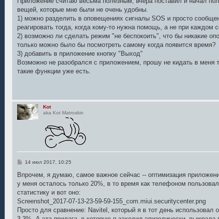
Приложение считаю весьма полезным, вчера поставил и начал пол
б
вещей, которые мне были не очень удобны.
щ
е
1) можно разделить в оповещениях сигналы SOS и просто сообщен
н
реагировать тогда, когда кому-то нужна помощь, а не при каждом 
и
е
2) возможно ли сделать режим "не беспокоить", что бы никакие о
только можно было бы посмотреть самому когда появится время?
3) добавить в приложение кнопку "Выход"
Возможно не разобрался с приложением, прошу не кидать в меня т
такие функции уже есть.
Kot
aka Kot Matroskin
С
14 июл 2017, 10:25
о
о
Впрочем, я думаю, самое важное сейчас -- оптимизация приложени
б
у меня осталось только 20%, в то время как телефоном пользова
щ
е
статистику и вот оно:
н
Screenshot_2017-07-13-23-59-59-155_com.miui.securitycenter.png
и
е
Просто для сравнение: Navitel, который я в тот день использовал 
3.3%. А эта прилага, в которую я заходил эпизодически, выжрала 