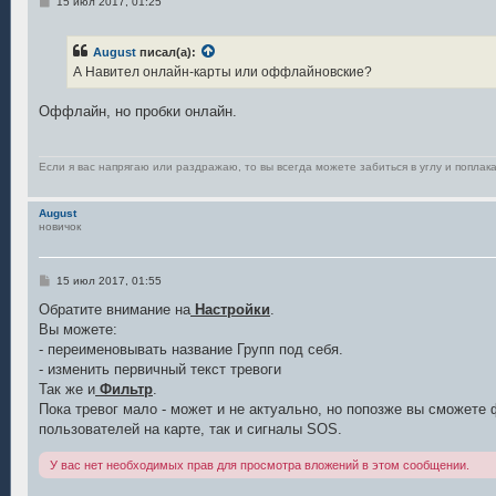
С
15 июл 2017, 01:25
о
о
б
August
писал(а):
щ
е
А Навител онлайн-карты или оффлайновские?
н
и
е
Оффлайн, но пробки онлайн.
Если я вас напрягаю или раздражаю, то вы всегда можете забиться в углу и поплака
August
новичок
С
15 июл 2017, 01:55
о
о
Обратите внимание на
Настройки
.
б
Вы можете:
щ
е
- переименовывать название Групп под себя.
н
- изменить первичный текст тревоги
и
е
Так же и
Фильтр
.
Пока тревог мало - может и не актуально, но попозже вы сможете 
пользователей на карте, так и сигналы SOS.
У вас нет необходимых прав для просмотра вложений в этом сообщении.