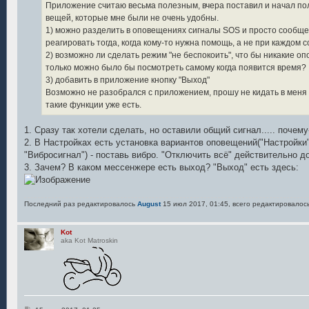
Приложение считаю весьма полезным, вчера поставил и начал пол
вещей, которые мне были не очень удобны.
1) можно разделить в оповещениях сигналы SOS и просто сообщен
реагировать тогда, когда кому-то нужна помощь, а не при каждом 
2) возможно ли сделать режим "не беспокоить", что бы никакие о
только можно было бы посмотреть самому когда появится время?
3) добавить в приложение кнопку "Выход"
Возможно не разобрался с приложением, прошу не кидать в меня 
такие функции уже есть.
1. Сразу так хотели сделать, но оставили общий сигнал..... почем
2. В Настройках есть установка вариантов оповещений("Настройки
"Вибросигнал") - поставь вибро. "Отключить всё" действительно д
3. Зачем? В каком мессенжере есть выход? "Выход" есть здесь:
Последний раз редактировалось
August
15 июл 2017, 01:45, всего редактировалось
Kot
aka Kot Matroskin