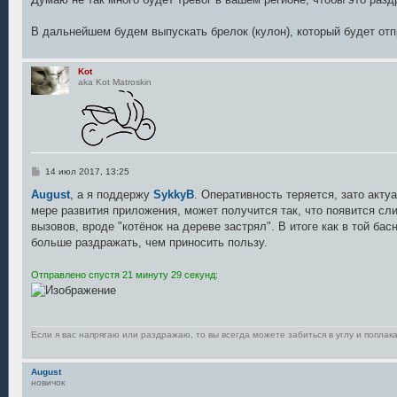
В дальнейшем будем выпускать брелок (кулон), который будет от
Kot
aka Kot Matroskin
С
14 июл 2017, 13:25
о
о
August
, а я поддержу
SykkyB
. Оперативность теряется, зато актуа
б
мере развития приложения, может получится так, что появится с
щ
е
вызовов, вроде "котёнок на дереве застрял". В итоге как в той басн
н
больше раздражать, чем приносить пользу.
и
е
Отправлено спустя 21 минуту 29 секунд:
Если я вас напрягаю или раздражаю, то вы всегда можете забиться в углу и поплака
August
новичок