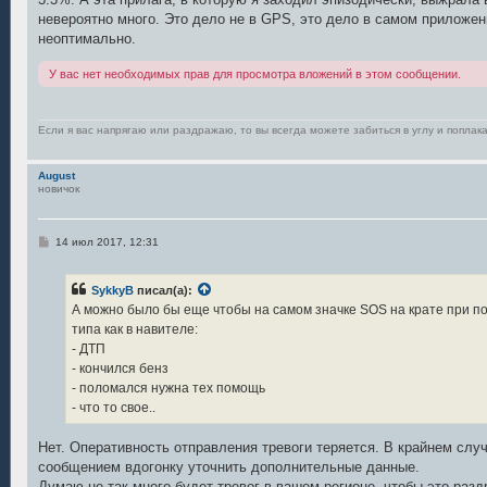
невероятно много. Это дело не в GPS, это дело в самом приложен
неоптимально.
У вас нет необходимых прав для просмотра вложений в этом сообщении.
Если я вас напрягаю или раздражаю, то вы всегда можете забиться в углу и поплака
August
новичок
С
14 июл 2017, 12:31
о
о
б
SykkyB
писал(а):
щ
е
А можно было бы еще чтобы на самом значке SOS на крате при 
н
типа как в навителе:
и
е
- ДТП
- кончился бенз
- поломался нужна тех помощь
- что то свое..
Нет. Оперативность отправления тревоги теряется. В крайнем сл
сообщением вдогонку уточнить дополнительные данные.
Думаю не так много будет тревог в вашем регионе, чтобы это раз