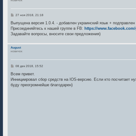
новичок
С
27 ноя 2018, 21:18
о
о
Выпущена версия 1.0.4. - добавлен украинский язык + подправлен
б
Присоединяйтесь к нашей группе в FB:
https://www.facebook.com/
щ
е
Задавайте вопросы, вносите свои предложения)
н
и
е
August
новичок
С
08 дек 2018, 15:52
о
о
Всем привет.
б
Иннициировал сбор средств на IOS-версию. Если кто посчитает ну
щ
е
буду преогромнейше благодарен)
н
и
е