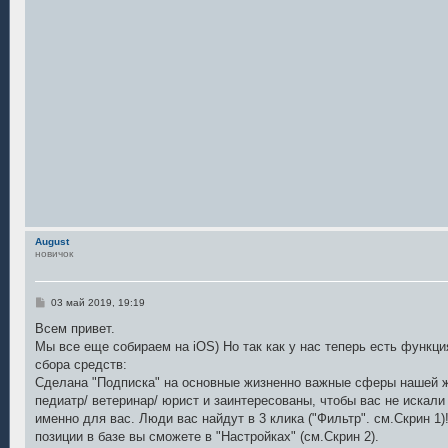
August
новичок
С
03 май 2019, 19:19
о
о
Всем привет.
б
Мы все еще собираем на iOS) Но так как у нас теперь есть функци
щ
е
сбора средств:
н
Сделана "Подписка" на основные жизненно важные сферы нашей ж
и
е
педиатр/ ветеринар/ юрист и заинтересованы, чтобы вас не искали
именно для вас. Люди вас найдут в 3 клика ("Фильтр". см.Скрин 
позиции в базе вы сможете в "Настройках" (см.Скрин 2).