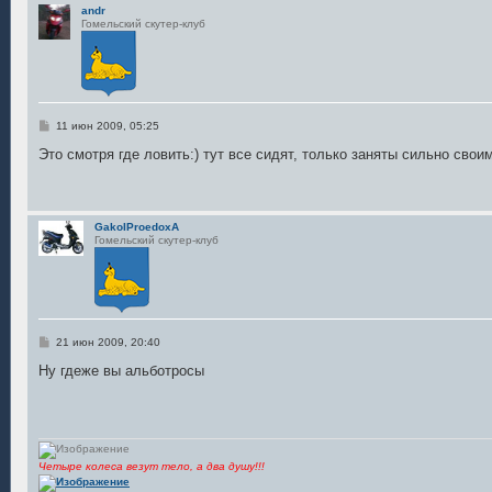
andr
Гомельский скутер-клуб
С
11 июн 2009, 05:25
о
о
Это смотря где ловить:) тут все сидят, только заняты сильно сво
б
щ
е
н
и
GakoIProedoxA
е
Гомельский скутер-клуб
С
21 июн 2009, 20:40
о
о
Ну гдеже вы альботросы
б
щ
е
н
и
е
Четыре колеса везут тело, а два душу!!!