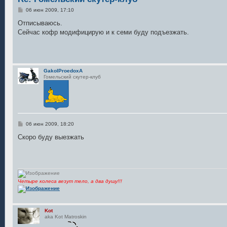
С
06 июн 2009, 17:10
о
о
Отписываюсь.
б
Сейчас кофр модифицирую и к семи буду подъезжать.
щ
е
н
и
е
GakoIProedoxA
Гомельский скутер-клуб
С
06 июн 2009, 18:20
о
о
Скоро буду выезжать
б
щ
е
н
и
е
Четыре колеса везут тело, а два душу!!!
Kot
aka Kot Matroskin