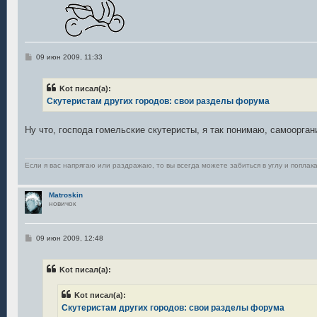
С
09 июн 2009, 11:33
о
о
б
Kot писал(а):
щ
е
Скутеристам других городов: свои разделы форума
н
и
е
Ну что, господа гомельские скутеристы, я так понимаю, самоорга
Если я вас напрягаю или раздражаю, то вы всегда можете забиться в углу и поплака
Matroskin
новичок
С
09 июн 2009, 12:48
о
о
б
Kot писал(а):
щ
е
н
Kot писал(а):
и
е
Скутеристам других городов: свои разделы форума