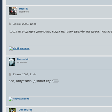
russlik
новичок
С
23 июн 2009, 12:25
о
о
Когда все сдадут дипломы, когда на пляж рванём на девок поглаз
б
щ
е
н
и
е
Matroskin
новичок
С
23 июн 2009, 21:04
о
о
все, отпустило, диплом сдал)))))
б
щ
е
н
и
е
DimonGr35