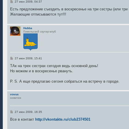
С
27 июн 2009, 04:37
о
о
Есть предложение съездить в воскресенье на три сестры (или три 
б
Желающие отписываются тут!!!
щ
е
н
и
Hubba
е
Гомельский скутер-клуб
С
27 июн 2009, 15:41
о
о
ТАк на трех сестрах сегодня ведь основной день!
б
Но можем и в воскресенье рвануть.
щ
е
н
P. S. А еще предлагаю сегоня собраться на встречу в городе.
и
е
vovus
новичок
С
27 июн 2009, 16:35
о
о
Все в контакт
http://vkontakte.ru/club2374501
б
щ
е