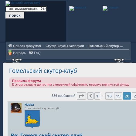
Список форумов
Скутер-клубы Беларуси
Гомельский скутер-клуб
Награды
FAQ
Гомельский скутер-клуб
Правила форума
В этом разделе допустим умеренный оффтопик, недопустим пустой флуд.
Страница
20
из
23
1
18
19
20
2
Пред.
336 сообщений
…
Hubba
Гомельский скутер-клуб
Re: Гомельский скутер-клуб