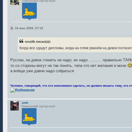
Гомельский скутер-клуб
С
24 июн 2009, 07:19
о
о
б
russlik писал(а):
щ
е
Когда все сдадут дипломы, когда на пляж рванём на девок поглазе
н
и
е
Руслан, на девок глазеть не надо, их надо ........... правильно 
то со стороны могут не так понять, типа что нет желания и мочи
а вобще уже давно надо собраться
Человек, говорящий, что это невозможно сделать, не должен мешать тому, кто эт
andr
Гомельский скутер-клуб