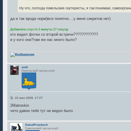
Ну что, господа гомельские скутеристы, я так понимаю, самоорга
да и так вроде норм)все понятно....у меня сикретов нет)
Добавлено спустя 2 минуты 27 секунд:
кто видел фотки со второй встречи????????????
и у кого они?там же нас много было?
andr
Гомельский скутер-клуб
С
10 июн 2009, 17:27
о
о
2Matroskin
б
чето давно тебя тут не видно было
щ
е
н
и
GakoIProedoxA
е
Гомельский скутер-клуб