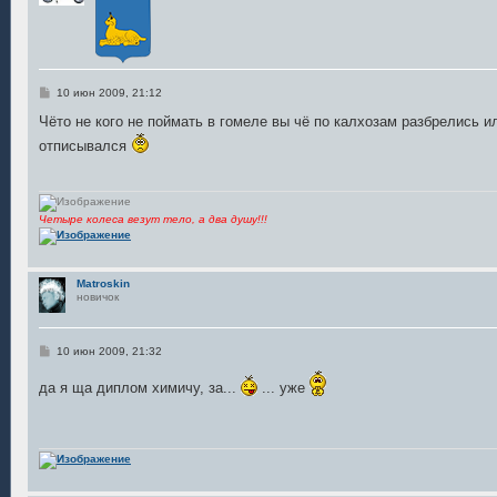
С
10 июн 2009, 21:12
о
о
Чёто не кого не поймать в гомеле вы чё по калхозам разбрелись 
б
отписывался
щ
е
н
и
е
Четыре колеса везут тело, а два душу!!!
Matroskin
новичок
С
10 июн 2009, 21:32
о
о
да я ща диплом химичу, за...
... уже
б
щ
е
н
и
е