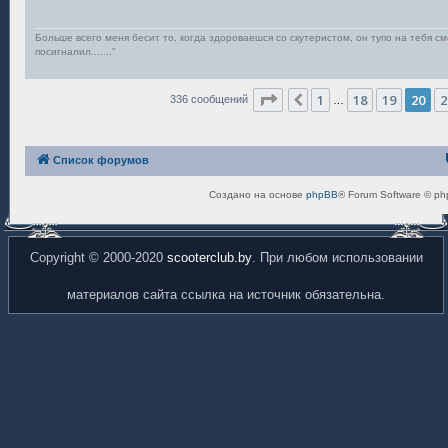
н
и
е
Больше всего меня бесит то, когда здороваешся со скутеристом, он тупо на тебя смот
посигналил......."
Страница
20
из
23
1
18
19
20
2
Пред.
336 сообщений
…
Список форумов
Создано на основе
phpBB
® Forum Software © ph
Copyright © 2000-2020
scooterclub.by
. При любом использовании
материалов сайта ссылка на источник обязательна.