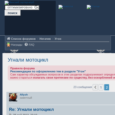
Список форумов
Негатив
Угон
Награды
FAQ
Угнали мотоцикл
Правила форума
Рекомендации по оформлению тем в разделе "Угон"
Сам характер обсуждаемых вопросов в этих разделах подразумевает определ
важно стараться
излагать свои претензии по существу, без оскорблений и
1
2
Пред.
23 сообщения
Allysh
заметный
Re: Угнали мотоцикл
С
25 май 2013, 23:10