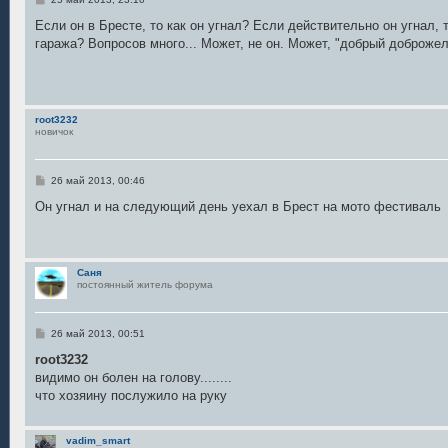
о
о
Если он в Бресте, то как он угнал? Если действительно он угнал,
б
гаража? Вопросов много... Может, не он. Может, "добрый доброже
щ
е
н
и
е
root3232
новичок
С
26 май 2013, 00:46
о
о
Он угнал и на следующий день уехал в Брест на мото фестиваль
б
щ
е
н
и
Саня
е
постоянный житель форума
С
26 май 2013, 00:51
о
о
root3232
б
видимо он болен на голову........
щ
е
что хозяину послужило на руку
н
и
е
vadim_smart