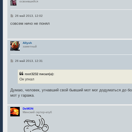
освоившийся
С
26 май 2013, 12:02
о
о
совсем ничо не понял
б
щ
е
н
и
Allysh
е
заметный
С
26 май 2013, 12:31
о
о
б
root3232 писал(а):
щ
е
Он угнал
н
и
е
Думаю, человек, угнавший свой бывший мот мог додуматься до бо
мот у гаража.
DeMON
Минский скутер-клуб