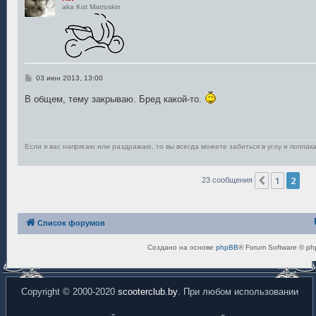
aka Kot Matroskin
С
03 июн 2013, 13:00
о
о
В общем, тему закрываю. Бред какой-то.
б
щ
е
н
и
е
Если я вас напрягаю или раздражаю, то вы всегда можете забиться в углу и поплака
1
2
Пред.
23 сообщения
Список форумов
Создано на основе
phpBB
® Forum Software © ph
Copyright © 2000-2020
scooterclub.by
. При любом использовании