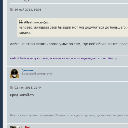
С
26 май 2013, 16:03
о
о
б
Allysh писал(а):
щ
е
человек, угнавший свой бывший мот мог додуматься до большего,
н
гаража.
и
е
либо: не стоит искать злого умысла там, где всё объясняется про
любой байк прослужит вам до конца жизни -- если ездить достаточно быстро
бушмен
Брестский скутер-клуб
С
02 июн 2013, 22:44
о
о
бред какой-то
б
щ
е
н
и
е
Никогда не спорьте с идиотами. Вы опуститесь до их уровня, где они вас задавят св
Kot