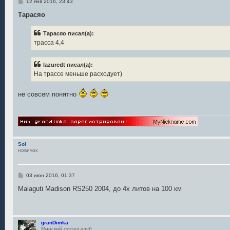
С
12 янв 2016, 23:43
о
о
Тарасяо
б
щ
е
Тарасяо писал(а):
н
трасса 4,4
и
е
lazuredt писал(а):
На трассе меньше расходует)
не совсем понятно
Sol
новичок
С
03 июн 2016, 01:37
о
о
Malaguti Madison RS250 2004, до 4х литов на 100 км
б
щ
е
н
и
granDimka
е
Минский скутер-клуб