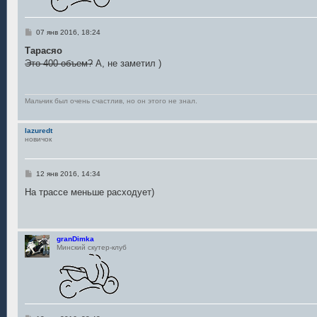
С
07 янв 2016, 18:24
о
о
Тарасяо
б
Это 400 объем?
А, не заметил )
щ
е
н
и
е
Мальчик был очень счастлив, но он этого не знал.
lazuredt
новичок
С
12 янв 2016, 14:34
о
о
На трассе меньше расходует)
б
щ
е
н
и
granDimka
е
Минский скутер-клуб