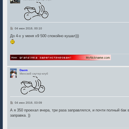
С
04 июн 2016, 00:10
о
о
До 4-х у меня х9 500 спокойно кушал)))
б
щ
е
н
и
е
Daem
Минский скутер-клуб
С
04 июн 2016, 03:09
о
о
А я 350 проехал вчера, три раза заправлялся, и почти полный бак 
б
заправка. ))
щ
е
н
и