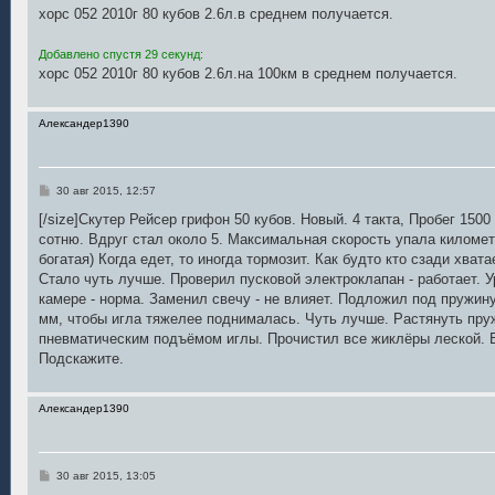
о
хорс 052 2010г 80 кубов 2.6л.в среднем получается.
б
щ
е
Добавлено спустя 29 секунд:
н
хорс 052 2010г 80 кубов 2.6л.на 100км в среднем получается.
и
е
Александер1390
С
30 авг 2015, 12:57
о
о
[/size]Скутер Рейсер грифон 50 кубов. Новый. 4 такта, Пробег 1500
б
сотню. Вдруг стал около 5. Максимальная скорость упала километ
щ
е
богатая) Когда едет, то иногда тормозит. Как будто кто сзади хвата
н
Стало чуть лучше. Проверил пусковой электроклапан - работает. 
и
е
камере - норма. Заменил свечу - не влияет. Подложил под пружи
мм, чтобы игла тяжелее поднималась. Чуть лучше. Растянуть пру
пневматическим подъёмом иглы. Прочистил все жиклёры леской. 
Подскажите.
Александер1390
С
30 авг 2015, 13:05
о