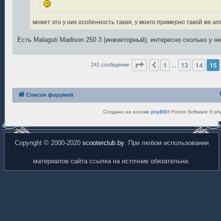
может это у них особенность такая, у моего примерно такой же ап
Есть Malaguti Madison 250 3 (инжекторный), интересно сколько у н
Страница
15
из
17
1
13
14
15
Пред.
241 сообщение
…
Список форумов
Создано на основе
phpBB
® Forum Software © ph
Copyright © 2000-2020
scooterclub.by
. При любом использовании
материалов сайта ссылка на источник обязательна.