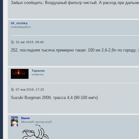
о
Забыл сообщить: Воздушный фильтр чистый. А расход при дальне
б
щ
е
н
и
lik_mishka
е
освоившийся
С
31 авг 2015, 09:40
о
о
252, последняя тысяча примерно такая: 100 км 2,6-2,8л по городу,
б
щ
е
н
и
Тарасяо
е
новичок
С
07 янв 2016, 17:25
о
о
Suzuki Burgman 2009, трасса 4,4 (90-100 км/ч)
б
щ
е
н
и
Daem
е
Минский скутер-клуб