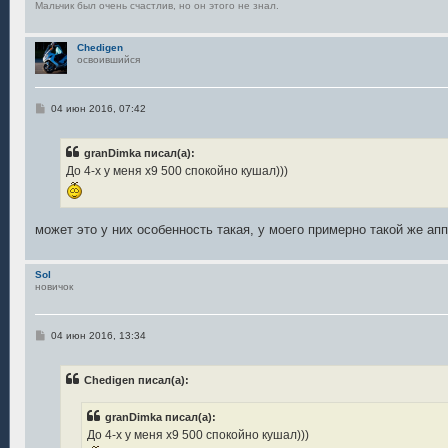
е
Мальчик был очень счастлив, но он этого не знал.
Chedigen
освоившийся
С
04 июн 2016, 07:42
о
о
б
granDimka писал(а):
щ
е
До 4-х у меня х9 500 спокойно кушал)))
н
и
е
может это у них особенность такая, у моего примерно такой же ап
Sol
новичок
С
04 июн 2016, 13:34
о
о
б
Chedigen писал(а):
щ
е
н
granDimka писал(а):
и
е
До 4-х у меня х9 500 спокойно кушал)))