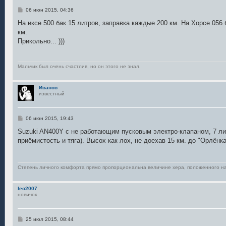
С
06 июн 2015, 04:36
о
о
На иксе 500 бак 15 литров, заправка каждые 200 км. На Хорсе 056 
б
км.
щ
е
Прикольно... )))
н
и
е
Мальчик был очень счастлив, но он этого не знал.
Иванов
известный
С
06 июн 2015, 19:43
о
о
Suzuki AN400Y с не работающим пусковым электро-клапаном, 7 лит
б
приёмистость и тяга). Высох как лох, не доехав 15 км. до "Орлёнка
щ
е
н
и
е
Степень личного комфорта прямо пропорциональна величине хера, положенного н
leo2007
новичок
С
25 июл 2015, 08:44
о