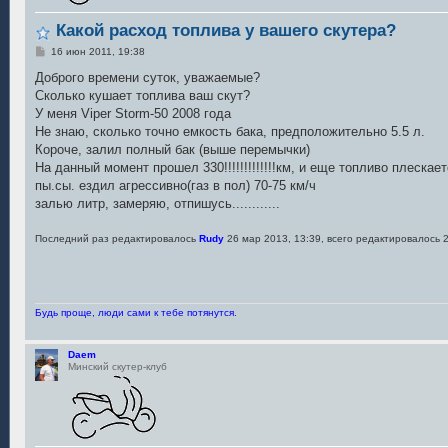
Какой расход топлива у вашего скутера?
С
16 июн 2011, 19:38
о
о
Доброго времени суток, уважаемые?
б
Сколько кушает топлива ваш скут?
щ
е
У меня Viper Storm-50 2008 года
н
Не знаю, сколько точно емкость бака, предположительно 5.5 л.
и
е
Короче, залил полный бак (выше перемычки)
На данный момент прошел 330!!!!!!!!!!!!!км, и еще топливо плескает
пы.сы. ездил агрессивно(газ в пол) 70-75 км/ч
залью литр, замеряю, отпишусь............
Последний раз редактировалось
Rudy
26 мар 2013, 13:39, всего редактировалось 2
Будь проще, люди сами к тебе потянутся.
Daem
Минский скутер-клуб