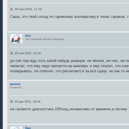
С
26 июл 2011, 17:16
о
о
Саша, это твой сосед по гаражному кооперативу.в твоих гаражах, 
б
щ
е
н
и
Dan
е
постоянный житель форума
С
19 ноя 2011, 22:10
о
о
до сих пор жду хоть какой нибудь реакции. ни звонка, ни смс, ни л
б
написал, что ему надо запчасти на шкипера. я ему сказал, что сн
щ
е
позакрывать. он ответил, что расчитается за всё сразу. но как то 
н
и
е
данила
новичок
С
18 дек 2011, 18:34
о
о
на сагамото диагностика 100тыщ,независимо от времени,а патому 7
б
щ
е
н
и
Dan
е