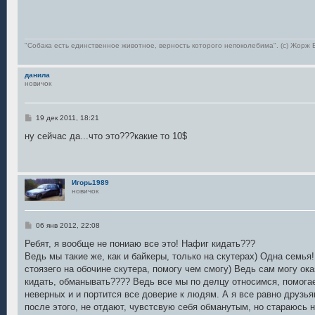
б
щ
е
н
и
е
"Собака есть единственное животное, верность которого непоколебима". (с) Жор
данила
новичок
С
19 дек 2011, 18:21
о
о
ну сейчас да...что это???какие то 10$
б
щ
е
н
и
Игорь1989
е
новичок
С
06 янв 2012, 22:08
о
о
Ребят, я вообще не пониаю все это! Нафиг кидать???
б
Ведь мы такие же, как и байкеры, только на скутерах) Одна семья
щ
е
стоязего на обочине скутера, помогу чем смогу) Ведь сам могу ок
н
кидать, обманывать???? Ведь все мы по делцу относимся, помогаем
и
е
неверных и и портится все доверие к людям. А я все равно друзь
после этого, не отдают, чувстсвую себя обманутым, но стараюсь н