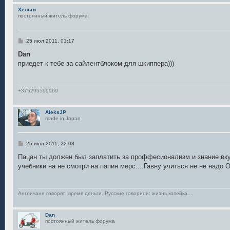
е
Хельги
постоянный житель форума
С
25 июл 2011, 01:17
о
о
Dan
б
приедет к тебе за сайлентблоком для шкиппера)))
щ
е
н
и
е
+375295569969
AleksJP
made in Japan
С
25 июл 2011, 22:08
о
о
Пацан ты должен был заплатить за проффесионализм и знание вкупе
б
учебники на не смотри на папин мерс....Гавну учиться не не на
щ
е
н
и
е
Англичане говорят: время деньги. Русские говорили: жизнь копейка....
Dan
постоянный житель форума