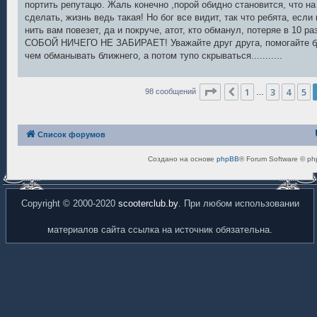
портить репутацю. Жаль конечно ,порой обидно становится, что на
сделать, жизнь ведь такая! Но бог все видит, так что ребята, если к
нить вам повезет, да и покруче, атот, кто обманул, потеряе в 10
СОБОЙ НИЧЕГО НЕ ЗАБИРАЕТ! Уважайте друг друга, помогайте бду
чем обманывать ближнего, а потом тупо скрываться...........
Страница
6
из
7
1
3
4
5
Пред.
98 сообщений
…
Список форумов
Создано на основе
phpBB
® Forum Software © ph
Copyright © 2000-2020
scooterclub.by
. При любом использовании
материалов сайта ссылка на источник обязательна.