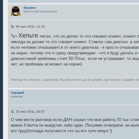
н
и
бушмен
е
Брестский скутер-клуб
С
09 июн 2011, 22:16
о
о
Хельги
Тут
писал, что он делал то что говорил клиент, клиент
б
никогда не делаю то что говорит клиент. Ставлю сам диагноз. а з
щ
е
если человек отказывается от моего диагноза - я просто отказыва
н
не кидал, потому что я сразу предупреждаю - что я буду делать и 
и
е
диагностикой проблемы стоит 50-70тыс. если не устраивает. то ищи
нет, но проблемы исчезают на корню)
Никогда не спорьте с идиотами. Вы опуститесь до их уровня, где они вас задавят св
Слуцкий
новичок
С
25 июл 2011, 00:57
о
о
О чем вести разговор если ДАН сказал что моя работа 70 тыс стои
б
важно 4 болта он выкрутил либо один .Посумме оговорили .он вып
щ
е
его труд!(отсюда получается что ты его тупо кинул !)
н
и