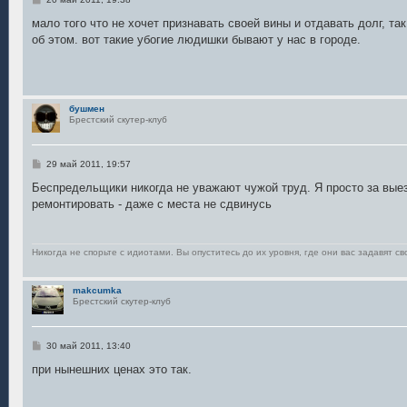
о
о
мало того что не хочет признавать своей вины и отдавать долг, та
б
об этом. вот такие убогие людишки бывают у нас в городе.
щ
е
н
и
е
бушмен
Брестский скутер-клуб
С
29 май 2011, 19:57
о
о
Беспредельщики никогда не уважают чужой труд. Я просто за выезд
б
ремонтировать - даже с места не сдвинусь
щ
е
н
и
е
Никогда не спорьте с идиотами. Вы опуститесь до их уровня, где они вас задавят св
makcumka
Брестский скутер-клуб
С
30 май 2011, 13:40
о
о
при нынешних ценах это так.
б
щ
е