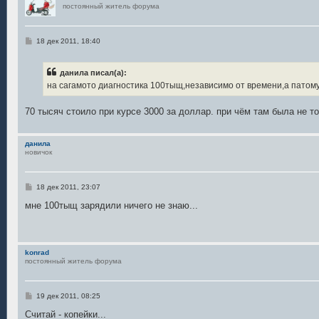
постоянный житель форума
С
18 дек 2011, 18:40
о
о
б
данила писал(а):
щ
е
на сагамото диагностика 100тыщ,независимо от времени,а патому 
н
и
е
70 тысяч стоило при курсе 3000 за доллар. при чём там была не т
данила
новичок
С
18 дек 2011, 23:07
о
о
мне 100тыщ зарядили ничего не знаю...
б
щ
е
н
и
konrad
е
постоянный житель форума
С
19 дек 2011, 08:25
о
о
Считай - копейки...