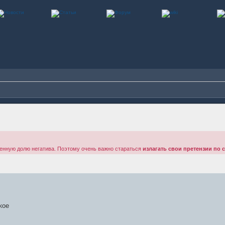
енную долю негатива. Поэтому очень важно стараться
излагать свои претензии по 
кое