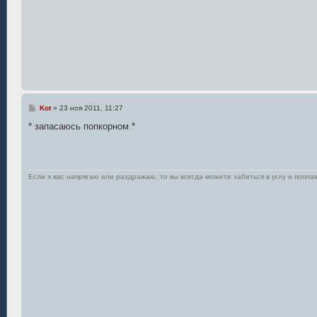
С
Kot
»
23 ноя 2011, 11:27
о
о
* запасаюсь попкорном *
б
щ
е
н
и
е
Если я вас напрягаю или раздражаю, то вы всегда можете забиться в углу и поплак