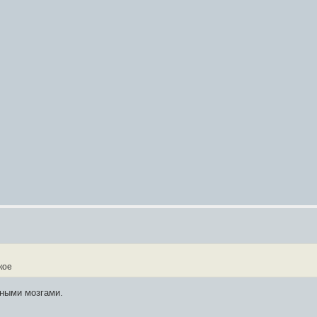
кое
иными мозгами.