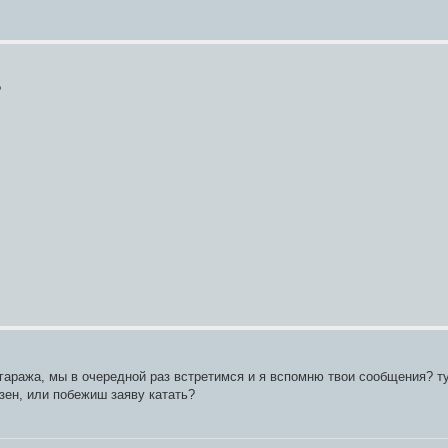
?
 гаража, мы в очередной раз встретимся и я вспомню твои сообщения? т
ёзен, или побежиш заяву катать?