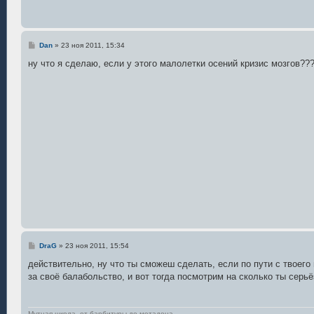
С
Dan
»
23 ноя 2011, 15:34
о
о
ну что я сделаю, если у этого малолетки осений кризис мозгов??
б
щ
е
н
и
е
С
DraG
»
23 ноя 2011, 15:54
о
о
действительно, ну что ты сможеш сделать, если по пути с твоего
б
за своё балабольство, и вот тогда посмотрим на сколько ты серь
щ
е
н
и
е
Мутная школа, от барбитуры до метадона