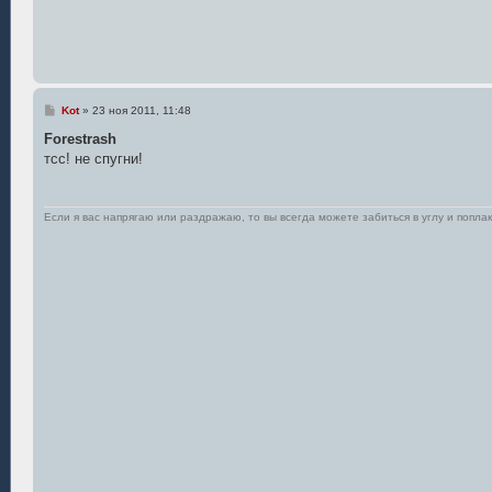
С
Kot
»
23 ноя 2011, 11:48
о
о
Forestrash
б
тсс! не спугни!
щ
е
н
и
е
Если я вас напрягаю или раздражаю, то вы всегда можете забиться в углу и поплак