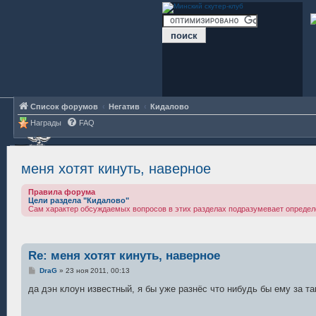
Список форумов
Негатив
Кидалово
Награды
FAQ
меня хотят кинуть, наверное
Правила форума
Цели раздела "Кидалово"
Сам характер обсуждаемых вопросов в этих разделах подразумевает определ
Re: меня хотят кинуть, наверное
С
DraG
»
23 ноя 2011, 00:13
о
о
да дэн клоун известный, я бы уже разнёс что нибудь бы ему за та
б
щ
е