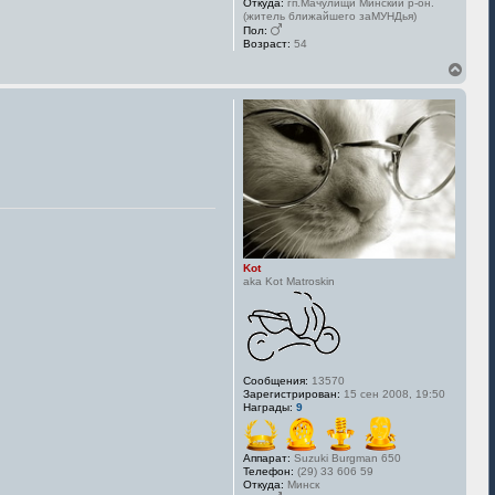
Откуда:
гп.Мачулищи Минский р-он.
(житель ближайшего заМУНДья)
Пол:
Возраст:
54
В
е
р
н
у
т
ь
с
я
к
н
а
ч
Kot
а
aka Kot Matroskin
л
у
Сообщения:
13570
Зарегистрирован:
15 сен 2008, 19:50
Награды:
9
Аппарат:
Suzuki Burgman 650
Телефон:
(29) 33 606 59
Откуда:
Минск