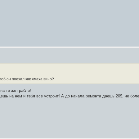
чтоб он поехал как ямаха вино?
на те же грабли!
едешь на нем и тебя все устроит! А до начала ремонта даешь 20$, не бол