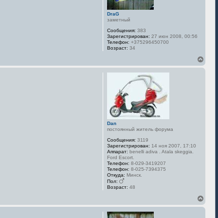
н
а
DraG
ч
заметный
а
л
Сообщения:
383
у
Зарегистрирован:
27 июн 2008, 00:56
Телефон:
+375296450700
Возраст:
34
В
е
р
н
у
т
ь
с
я
к
Dan
н
постоянный житель форума
а
Сообщения:
3119
ч
Зарегистрирован:
14 ноя 2007, 17:10
а
Аппарат:
benelli adiva . Atala skeggia.
л
Ford Escort.
у
Телефон:
8-029-3419207
Телефон:
8-025-7394375
Откуда:
Минск.
Пол:
Возраст:
48
В
е
р