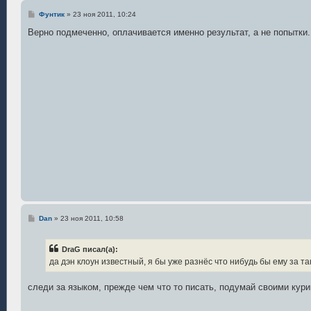
С
Фунтик
»
23 ноя 2011, 10:24
о
о
Верно подмеченно, оплачивается именно результат, а не попытки.
б
щ
е
н
и
е
С
Dan
»
23 ноя 2011, 10:58
о
о
б
DraG писал(а):
щ
е
да дэн клоун известный, я бы уже разнёс что нибудь бы ему за та
н
и
е
следи за языком, прежде чем что то писать, подумай своими кур