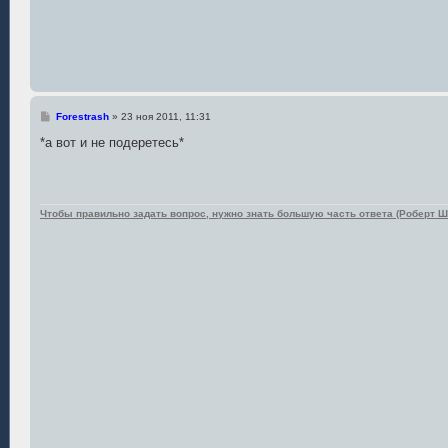
С
Forestrash
»
23 ноя 2011, 11:31
о
о
*а вот и не подеретесь*
б
щ
е
н
и
е
Чтобы правильно задать вопрос, нужно знать большую часть ответа (Роберт Ш