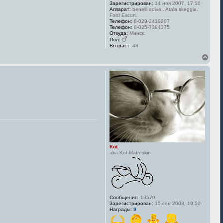
Зарегистрирован:
14 ноя 2007, 17:10
а
Аппарат:
benelli adiva . Atala skeggia.
л
Ford Escort.
у
Телефон:
8-029-3419207
Телефон:
8-025-7394375
Откуда:
Минск.
Пол:
Возраст:
48
В
е
р
н
у
т
ь
с
я
к
н
а
ч
Kot
а
aka Kot Matroskin
л
у
Сообщения:
13570
Зарегистрирован:
15 сен 2008, 19:50
Награды:
9