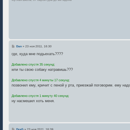
С
Dan
»
23 ноя 2011, 16:30
о
о
где, куда мне подьехать????
б
щ
е
Добавлено спустя 35 секунд:
н
или ты свою собаку натравишь???
и
е
Добавлено спустя 4 минуты 17 секунд:
позвонил ему, кричит с пеной у рта, приезжай поговорим. ему надо
Добавлено спустя 1 минуту 40 секунд:
ну насмешил хоть меня.
С
DraG
»
23 ноя 2011, 16:39