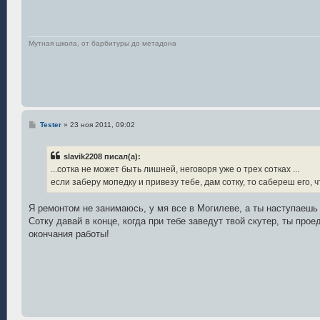
н
и
е
Мутная школа, от барбитуры до метадона
С
Tester
»
23 ноя 2011, 09:02
о
о
б
slavik2208 писал(а):
щ
е
...сотка не может быть лишней, неговоря уже о трех сотках ...
н
если заберу мопедку и привезу тебе, дам сотку, то сабереш его, 
и
е
Я ремонтом не занимаюсь, у мя все в Могилеве, а ты наступаешь 
Сотку давай в конце, когда при тебе заведут твой скутер, ты про
окончания работы!