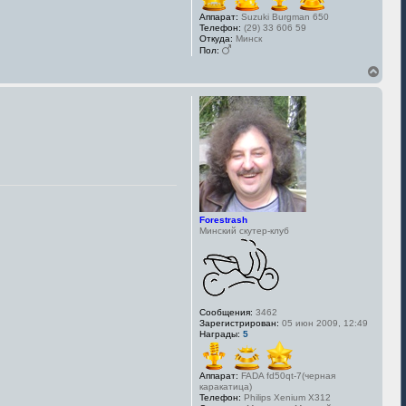
Аппарат:
Suzuki Burgman 650
Телефон:
(29) 33 606 59
Откуда:
Минск
Пол:
В
е
р
н
у
т
ь
с
я
к
н
а
Forestrash
ч
Минский скутер-клуб
а
л
у
Сообщения:
3462
Зарегистрирован:
05 июн 2009, 12:49
Награды:
5
Аппарат:
FADA fd50qt-7(черная
каракатица)
Телефон:
Philips Xenium X312