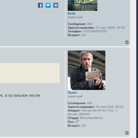
DraG
заметный
Сообщения:
383
Зарегистрирован:
27 июн 2008, 00:56
Телефон:
+375296450700
Возраст:
34
В
е
р
н
у
т
ь
с
я
к
н
а
Tester
ч
ее, а остальное после
заметный
а
л
Сообщения:
490
у
Зарегистрирован:
06 янв 2008, 00:01
Аппарат:
Honda Dio AF-34 70сс ->
Honda CB500S
Откуда:
Могилёв-Минск
Пол:
Возраст:
39
В
е