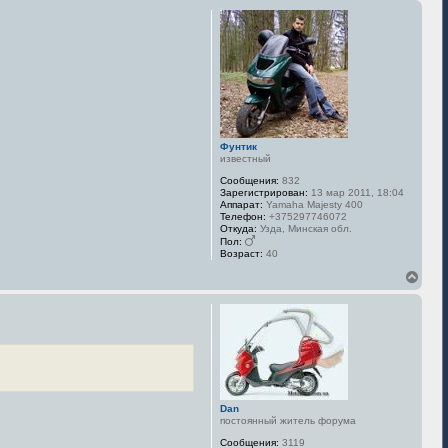
р
н
у
т
ь
с
я
к
н
а
Фунтик
ч
известный
а
л
Сообщения:
832
у
Зарегистрирован:
13 мар 2011, 18:04
Аппарат:
Yamaha Majesty 400
Телефон:
+375297746072
Откуда:
Узда, Минская обл.
Пол:
Возраст:
40
В
е
р
н
у
т
ь
с
я
к
Dan
н
постоянный житель форума
а
Сообщения:
3119
ч