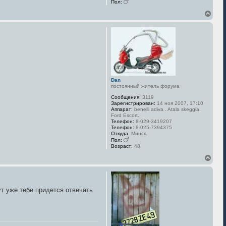
Пол:
В
е
р
н
у
т
ь
с
я
к
Dan
н
постоянный житель форума
а
Сообщения:
3119
ч
Зарегистрирован:
14 ноя 2007, 17:10
а
Аппарат:
benelli adiva . Atala skeggia.
л
Ford Escort.
у
Телефон:
8-029-3419207
Телефон:
8-025-7394375
Откуда:
Минск.
Пол:
Возраст:
48
В
е
р
н
у
ут уже тебе придется отвечать
т
ь
с
я
к