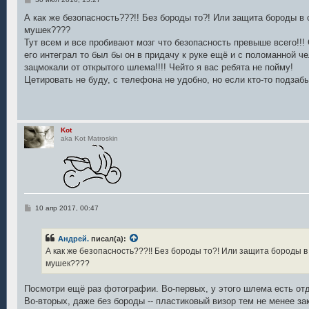
о
о
А как же безопасность???!! Без бороды то?! Или защита бороды в
б
мушек????
щ
е
Тут всем и все пробивают мозг что безопасность превыше всего!!!
н
его интеграл то был бы он в придачу к руке ещё и с поломанной че
и
е
зацмокали от открытого шлема!!!! Чейто я вас ребята не пойму!
Цетировать не буду, с телефона не удобно, но если кто-то подзаб
Kot
aka Kot Matroskin
С
10 апр 2017, 00:47
о
о
б
Андрей.
писал(а):
щ
е
А как же безопасность???!! Без бороды то?! Или защита бороды 
н
мушек????
и
е
Посмотри ещё раз фотографии. Во-первых, у этого шлема есть от
Во-вторых, даже без бороды -- пластиковый визор тем не менее за