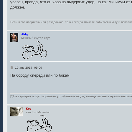
уверен, правда, что он хорошо выдержит удар, но как минимум от
должен.
Если я вас напрягаю или раздражаю, то вы всегда можете забиться в углу и поплака
Aldgi
Минский скутер-клуб
С
10 апр 2017, 05:09
о
о
На бороду спереди или по бокам
б
щ
е
н
и
е
[*]
На скутерах ездят морально устойчивые люди, неподвластные чужим некомп
Kot
aka Kot Matroskin