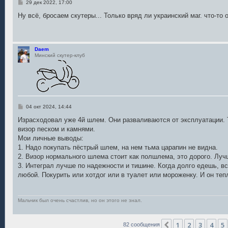
С
29 дек 2022, 17:00
о
о
Ну всё, бросаем скутеры... Только вряд ли украинский маг. что-то 
б
щ
е
н
и
Daem
е
Минский скутер-клуб
С
04 окт 2024, 14:44
о
о
Израсходовал уже 4й шлем. Они разваливаются от эксплуатации. 
б
визор песком и камнями.
щ
е
Мои личные выводы:
н
1. Надо покупать пёстрый шлем, на нем тьма царапин не видна.
и
е
2. Визор нормального шлема стоит как полшлема, это дорого. Луч
3. Интеграл лучше по надежности и тишине. Когда долго едешь, вс
любой. Покурить или хотдог или в туалет или мороженку. И он теп
Мальчик был очень счастлив, но он этого не знал.
1
2
3
4
5
Пред.
82 сообщения