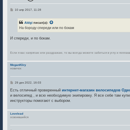
С
10 апр 2017, 11:28
о
о
б
Aldgi
писал(а):
щ
е
На бороду спереди или по бокам
н
и
е
И спереди, и по бокам.
Если я вас напрягаю или раздражаю, то вы всегда можете забиться в углу и поплака
MeganKliry
новичок
С
29 дек 2022, 16:03
о
о
Есть отличный проверенный
интернет-магазин велосипедов Оде
б
и велосипед , и всю необходимую экипировку. Я все себе там купи
щ
е
инструкторы помогают с выбором.
н
и
е
Lovelead
освоившийся