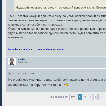
Мудацкий перекресток, езжу я там каждый день всю жизнь. Сколько
+500 Таксама,каждый день там езжу по ульяновской,аварий оч мн
Ульяновскую этот перекресток сложностей ниразу не вызывал,бо 
машинами,зная особенности проезда.
Судя по близости пеш перехода к рено,стоит она равненько перек
удар был во второй полосе.Думаю виновность будет зависить от 
показаний.
Мапедка не старая.........она под ретро косит.
ma4o
падонак
С
12 сен 2008, 14:46
о
о
Но онлайнере уже ищут свидетелей, если парень погиб и водила о
б
общий режим, на пару лет так точно.
щ
е
н
и
е
Страница
1
из
33
1
2
3
4
5
482 сообщения