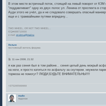
о
о
В этом месте встречный поток, стоящий на левый поворот от КЗМ
б
"поддавливает" одну из двух полос ул. Ленина от проспекта в ст
щ
е
Ауди этого не учёл, да и не следовало совершать опасный маневр
н
еще и с трамвайными путями впридачу...
и
е
TWO WHEEL, OR NOT TWO WHEEL...
ICQ#488710000
e-mail:
ot-vint-a@mail.ru
Хельги
постоянный житель форума
С
11 сен 2008, 21:32
о
о
я как раз сення был в том районе... сення целый день мокрый асфал
б
на ноги, и просто катиться по асфальту за скутером. неужели паре
щ
е
тормоза не помогут? ЛЮДИ,БУДЬТЕ ВНИМАТЕЛЬНЫ!!!!
н
и
е
+375295569969
ma4o
падонак