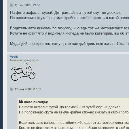
С
11 сен 2008, 21:51
о
о
На фото асфальт сухой. До трамвайных путей скут не доехал.
б
По положению скута на земле крайне сложно сказать в какой поло
щ
е
н
Водитель авто виновен по любому, ибо едь тот же мотоциклист все
и
е
Кстате не факт что у водителя мопеда не было категории, вы об 
Мудацкий перекресток, езжу я там каждый день всю жизнь. Скольк
Vovik
Минский скутер-клуб
С
12 сен 2008, 07:03
о
о
б
ma4o писал(а):
щ
е
На фото асфальт сухой. До трамвайных путей скут не доехал.
н
По положению скута на земле крайне сложно сказать в какой поло
и
е
Водитель авто виновен по любому, ибо едь тот же мотоциклист все
Кстате не факт что у водителя мопеда не было категории, вы об 