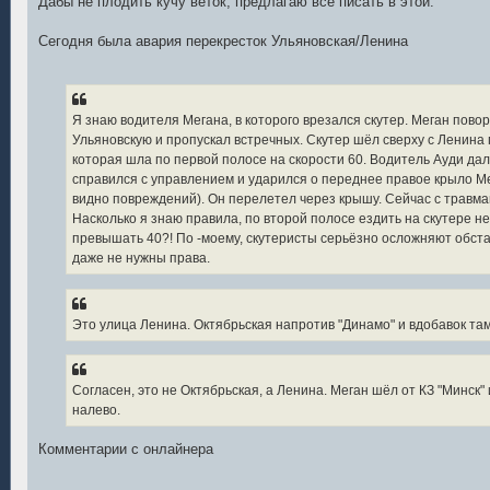
Дабы не плодить кучу веток, предлагаю все писать в этой.
б
щ
е
Сегодня была авария перекресток Ульяновская/Ленина
н
и
е
Я знаю водителя Мегана, в которого врезался скутер. Меган пово
Ульяновскую и пропускал встречных. Скутер шёл сверху с Ленина 
которая шла по первой полосе на скорости 60. Водитель Ауди дал
справился с управлением и ударился о переднее правое крыло М
видно повреждений). Он перелетел через крышу. Сейчас с травма
Насколько я знаю правила, по второй полосе ездить на скутере не
превышать 40?! По -моему, скутеристы серьёзно осложняют обстан
даже не нужны права.
Это улица Ленина. Октябрьская напротив "Динамо" и вдобавок там
Согласен, это не Октябрьская, а Ленина. Меган шёл от КЗ "Минск"
налево.
Комментарии с онлайнера