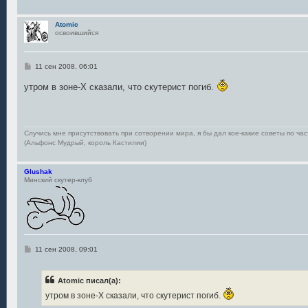
Atomic
освоившийся
С
11 сен 2008, 06:01
о
о
утром в зоне-Х сказали, что скутерист погиб.
б
щ
е
н
и
е
Случись мне присутствовать при сотворении мира, я бы дал кое-какие советы по ча
(Альфонс Мудрый, король Кастилии)
Glushak
Минский скутер-клуб
С
11 сен 2008, 09:01
о
о
б
Atomic писал(а):
щ
е
утром в зоне-Х сказали, что скутерист погиб.
н
и