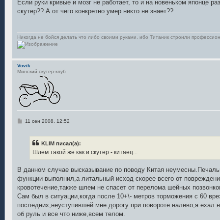
о
Если руки кривые и мозг не работает, то и на новеньком японце ра
б
скутер?? А от чего конкретно умер никто не знает??
щ
е
н
и
е
Никогда не бойся делать что либо своими руками, ибо Титаник строили профессион
Vovik
Минский скутер-клуб
С
11 сен 2008, 12:52
о
о
б
KLIM писал(а):
щ
е
Шлем такой же как и скутер - китаец...
н
и
е
В данном случае высказывание по поводу Китая неумесны.Печаль
функции выполнил,а литальный исход скорее всего от повреждени
кровотечение,также шлем не спасет от перелома шейных позвонко
Сам был в ситуации,когда после 10+\- метров торможения с 60 вр
последних,неуступившей мне дорогу при повороте налево,я ехал 
об руль и все что ниже,всем телом.