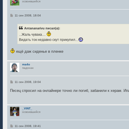
освоившийся
С
11 сен 2008, 18:04
о
о
б
Antananarivu писал(а):
щ
е
...Жаль чувака....
н
и
Видать ток недавно скут прикупил...
е
ещё даж сиденье в пленке
ma4o
падонак
С
11 сен 2008, 19:04
о
о
Песец спросил на онлайнере точно ли погиб, забанили к херам. И
б
щ
е
н
и
_VINT_
е
освоившийся
С
11 сен 2008, 19:41