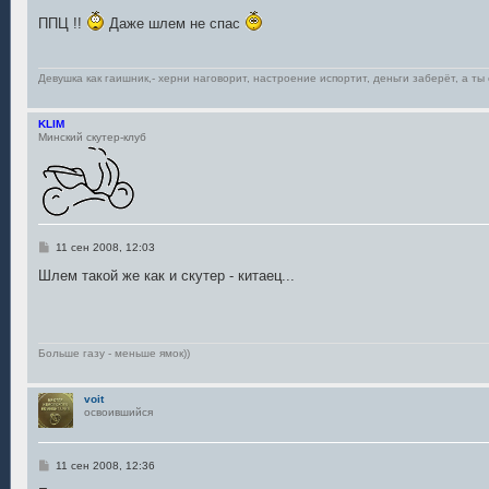
е
ППЦ !!
Даже шлем не спас
Девушка как гаишник,- херни наговорит, настроение испортит, деньги заберёт, а ты 
KLIM
Минский скутер-клуб
С
11 сен 2008, 12:03
о
о
Шлем такой же как и скутер - китаец...
б
щ
е
н
и
е
Больше газу - меньше ямок))
voit
освоившийся
С
11 сен 2008, 12:36
о