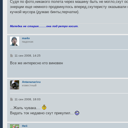
Судя по фото,никакого полета через машину быть не могло,скут о
энерции еще немного продвинулось вперед,скутеристу оказывали
кучкой мусора (думаю бинты,перчатки).
Мапедка не старая.........она под ретро косит.
ma4o
падонак
С
11 сен 2008, 14:25
о
о
Все же интересно кто виновен
б
щ
е
н
и
Antananarivu
е
известный
С
11 сен 2008, 18:03
о
о
...Жаль чувака....
б
Видать ток недавно скут прикупил...
щ
е
н
и
Heli
е