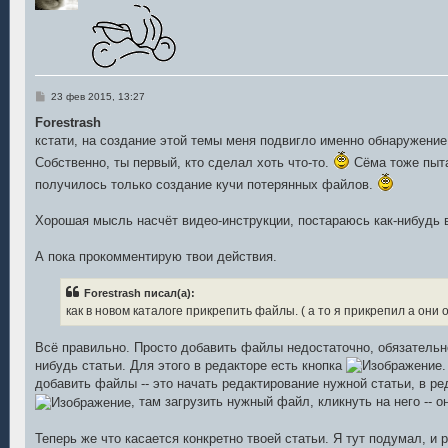
С
23 фев 2015, 13:27
о
о
Forestrash
б
кстати, на создание этой темы меня подвигло именно обнаружение
щ
е
Собственно, ты первый, кто сделал хоть что-то.
Сёма тоже пыта
н
и
получилось только создание кучи потерянных файлов.
е
Хорошая мысль насчёт видео-инструкции, постараюсь как-нибудь 
А пока прокомментирую твои действия.
Forestrash писал(а):
как в новом каталоге прикрепить файлы. ( а то я прикрепил а они 
Всё правильно. Просто добавить файлы недостаточно, обязательно
нибудь статьи. Для этого в редакторе есть кнопка
добавить файлы -- это начать редактирование нужной статьи, в ре
, там загрузить нужный файл, кликнуть на него -- о
Теперь же что касается конкретно твоей статьи. Я тут подумал, и