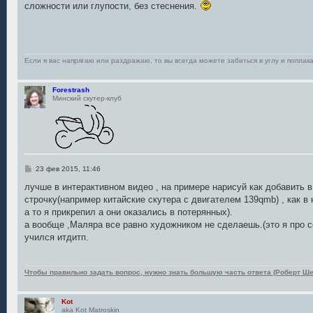
сложности или глупости, без стеснения.
щ
е
н
и
е
Если я вас напрягаю или раздражаю, то вы всегда можете забиться в углу и поплака
Forestrash
Минский скутер-клуб
С
23 фев 2015, 11:46
о
о
лучше в интерактивном видео , на примере нарисуй как добавить в
б
строчку(например китайские скутера с двигателем 139qmb) , как в
щ
е
а то я прикрепил а они оказались в потерянных).
н
а вообще ,Маляра все равно художником не сделаешь.(это я про се
и
е
учился итдитп.
Чтобы правильно задать вопрос, нужно знать большую часть ответа (Роберт Ше
Kot
aka Kot Matroskin