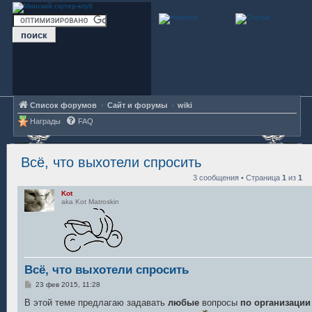
Список форумов
Сайт и форумы
wiki
Награды
FAQ
Всё, что выхотели спросить
3 сообщения • Страница
1
из
1
Kot
aka Kot Matroskin
Всё, что выхотели спросить
С
23 фев 2015, 11:28
о
о
В этой теме предлагаю задавать
любые
вопросы
по организации
б