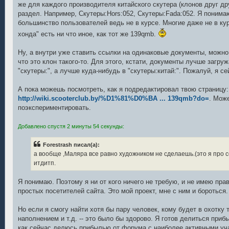
же для каждого производителя китайского скутера (клонов друг др
раздел. Например, Скутеры:Hors:052, Скутеры:Fada:052. Я понимаю,
большинство пользователей ведь не в курсе. Многие даже не в кур
хонда" есть ни что иное, как тот же 139qmb.
Ну, а внутри уже ставить ссылки на одинаковые документы, можно
что это клон такого-то. Для этого, кстати, документы лучше загру
"скутеры:", а лучше куда-нибудь в "скутеры:китай:". Пожалуй, я се
А пока можешь посмотреть, как я подредактировал твою страницу:
http://wiki.scooterclub.by/%D1%81%D0%BA ... 139qmb?do=
. Мож
поэкспериментировать.
Добавлено спустя 2 минуты 54 секунды:
Forestrash писал(а):
а вообще ,Маляра все равно художником не сделаешь.(это я про се
итдитп.
Я понимаю. Поэтому я ни от кого ничего не требую, и не имею прав
простых посетителей сайта. Это мой проект, мне с ним и бороться.
Но если я смогу найти хотя бы пару человек, кому будет в охотку 
наполнением и т.д. -- это было бы здорово. Я готов делиться приб
как сейчас делюсь прибылью от форума с наиболее активными уча