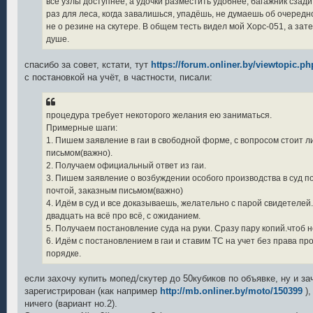
все узлы доступнее, а удочки разместить удобнее, багажник сзади
раз для леса, когда завалишься, упадёшь, не думаешь об очередн
не о резине на скутере. В общем тесть видел мой Хорс-051, а зат
душе.
спасибо за совет, кстати, тут
https://forum.onliner.by/viewtopic.ph
с постановкой на учёт, в частности, писали:
процедура требует некоторого желания ею заниматься.
Примерные шаги:
1. Пишем заявление в гаи в свободной форме, с вопросом стоит л
письмом(важно).
2. Получаем официальный ответ из гаи.
3. Пишем заявление о возбуждении особого производства в суд п
почтой, заказным письмом(важно)
4. Идём в суд и все доказываешь, желательно с парой свидетелей
двадцать на всё про всё, с ожиданием.
5. Получаем постановление суда на руки. Сразу пару копий.чтоб 
6. Идём с постановлением в гаи и ставим ТС на учет без права пр
порядке.
если захочу купить мопед/скутер до 50кубиков по объявке, ну и за
зарегистрирован (как например
http://mb.onliner.by/moto/150399
),
ничего (вариант но.2).