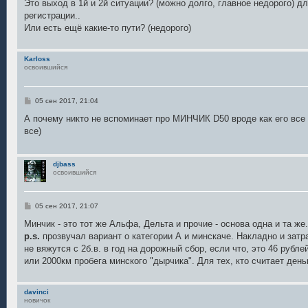
Это выход в 1й и 2й ситуации? (можно долго, главное недорого)
регистрации..
Или есть ещё какие-то пути? (недорого)
Karloss
освоившийся
С
05 сен 2017, 21:04
о
о
А почему никто не вспоминает про МИНЧИК D50 вроде как его вс
б
все)
щ
е
н
и
djbass
е
освоившийся
С
05 сен 2017, 21:07
о
о
Минчик - это тот же Альфа, Дельта и прочие - основа одна и та же.
б
p.s.
прозвучал вариант о категории А и минскаче. Накладно и затр
щ
е
не вяжутся с 2б.в. в год на дорожный сбор, если что, это 46 рубл
н
или 2000км пробега минского "дырчика". Для тех, кто считает день
и
е
davinci
новичок