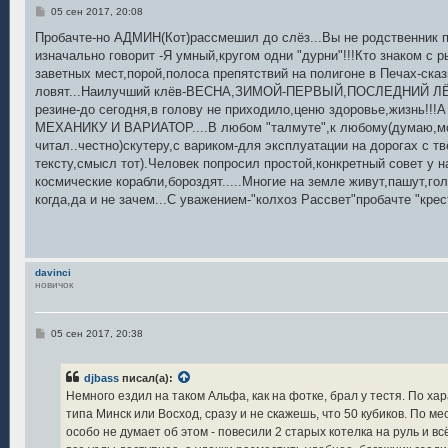
С
05 сен 2017, 20:08
о
о
Пробачте-но АДМИН(Кот)рассмешил до слёз...Вы не родственник 
б
изначально говорит -Я умный,кругом одни "дурни"!!!Кто знаком с 
щ
е
заветных мест,порой,полоса препятствий на полигоне в Печах-ска
н
ловят...Наилучший клёв-ВЕСНА,ЗИМОЙ-ПЕРВЫЙ,ПОСЛЕДНИЙ ЛЁД
и
е
резине-до сегодня,в голову не приходило,ценю здоровье,жизн
МЕХАНИКУ И ВАРИАТОР....В любом "талмуте",к любому(думаю,мо
читал..честно)скутеру,с вариком-для эксплуатации на дорогах с 
тексту,смысл тот).Человек попросил простой,конкретный совет у на
космические корабли,бороздят.....Многие на земле живут,пашут,го
когда,да и не зачем...С уважением-"колхоз Рассвет"пробачте "крес
davinci
новичок
С
05 сен 2017, 20:38
о
о
б
djbass
писал(а):
щ
е
Немного ездил на таком Альфа, как на фотке, брал у тестя. По ха
н
типа Минск или Восход, сразу и не скажешь, что 50 кубиков. По мес
и
е
особо не думает об этом - повесили 2 старых котелка на руль и всё