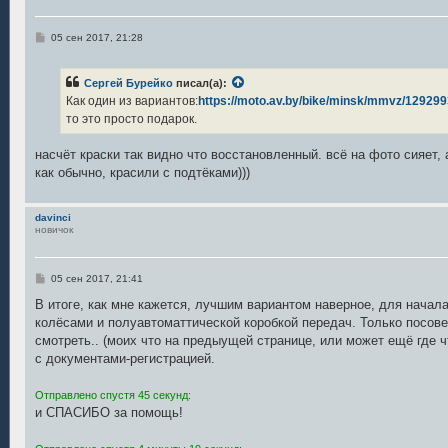
С
05 сен 2017, 21:28
о
о
б
Сергей Бурейко
писал(а):
щ
е
Как один из вариантов:
https://moto.av.by/bike/minsk/mmvz/12929
н
то это просто подарок.
и
е
насчёт краски так видно что восстановленный. всё на фото сияет, а
как обычно, красили с подтёками)))
davinci
новичок
С
05 сен 2017, 21:41
о
о
В итоге, как мне кажется, лучшим вариантом наверное, для начала,
б
колёсами и полуавтоматтической коробкой передач. Только посове
щ
е
смотреть.. (моих что на предыущей странице, или может ещё где ч
н
с документами-регистрацией.
и
е
Отправлено спустя 45 секунд:
и СПАСИБО за помощь!