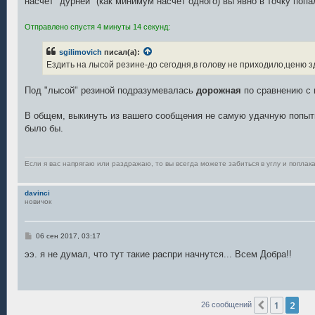
насчёт "дурней" (как минимум насчёт одного) вы явно в точку попал
Отправлено спустя 4 минуты 14 секунд:
sgilimovich
писал(а):
Ездить на лысой резине-до сегодня,в голову не приходило,ценю зд
Под "лысой" резиной подразумевалась
дорожная
по сравнению с
В общем, выкинуть из вашего сообщения не самую удачную попытк
было бы.
Если я вас напрягаю или раздражаю, то вы всегда можете забиться в углу и поплака
davinci
новичок
С
06 сен 2017, 03:17
о
о
ээ. я не думал, что тут такие распри начнутся... Всем Добра!!
б
щ
е
н
и
е
1
2
Пред.
26 сообщений