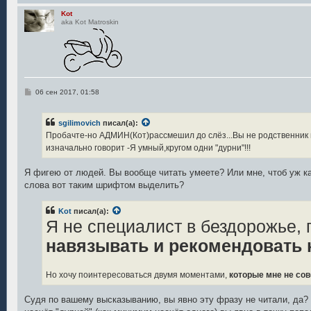
Kot
aka Kot Matroskin
С
06 сен 2017, 01:58
о
о
б
sgilimovich
писал(а):
щ
е
Пробачте-но АДМИН(Кот)рассмешил до слёз...Вы не родственни
н
изначально говорит -Я умный,кругом одни "дурни"!!!
и
е
Я фигею от людей. Вы вообще читать умеете? Или мне, чтоб уж 
слова вот таким шрифтом выделить?
Kot
писал(а):
Я не специалист в бездорожье,
навязывать и рекомендовать 
Но хочу поинтересоваться двумя моментами,
которые мне не со
Судя по вашему высказыванию, вы явно эту фразу не читали, да? 