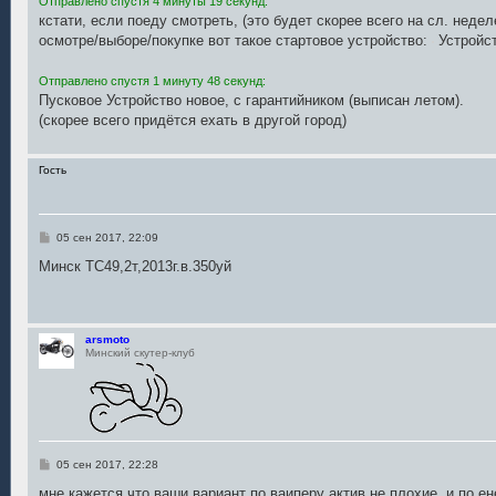
Отправлено спустя 4 минуты 19 секунд:
кстати, если поеду смотреть, (это будет скорее всего на сл. неде
осмотре/выборе/покупке вот такое стартовое устройство:
Устройс
Отправлено спустя 1 минуту 48 секунд:
Пусковое Устройство новое, с гарантийником (выписан летом).
(скорее всего придётся ехать в другой город)
Гость
С
05 сен 2017, 22:09
о
о
Минск ТС49,2т,2013г.в.350уй
б
щ
е
н
и
arsmoto
е
Минский скутер-клуб
С
05 сен 2017, 22:28
о
о
мне кажется что ваши вариант по ваиперу актив не плохие .и по ен