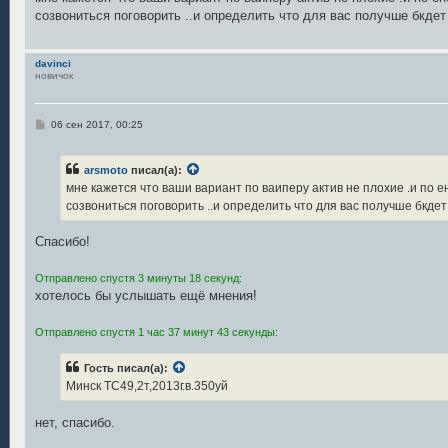
б
созвониться поговорить ..и определить что для вас получше бкдет 
щ
е
н
и
davinci
е
новичок
С
06 сен 2017, 00:25
о
о
б
arsmoto
писал(а):
щ
е
мне кажется что ваши вариант по ваиперу актив не плохие .и по е
н
созвониться поговорить ..и определить что для вас получше бкдет 
и
е
Спасибо!
Отправлено спустя 3 минуты 18 секунд:
хотелось бы услышать ещё мнения!
Отправлено спустя 1 час 37 минут 43 секунды:
Гость писал(а):
Минск ТС49,2т,2013г.в.350уй
нет, спасибо.