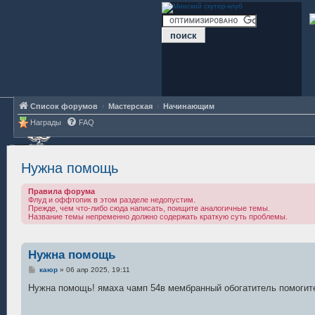
Список форумов
Мастерская
Начинающим
Награды
FAQ
Нужна помощь
Правила форума
Флуд и оффтопик в этом разделе недопустим.
Прежде, чем что-либо сюда написать, поищите аналогичные темы.
Название темы непременно должно содержать краткую суть проблемы.
Нужна помощь
С
каюр
»
06 апр 2025, 19:11
о
о
Нужна помощь! ямаха чамп 54в мембранный обогатитель помогите
б
щ
е