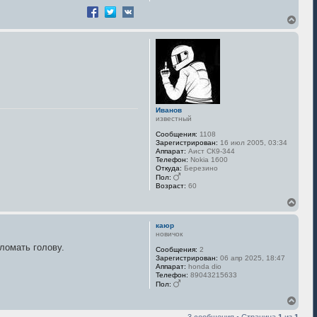
В
е
р
н
у
т
ь
с
я
к
Иванов
н
известный
а
Сообщения:
1108
ч
Зарегистрирован:
16 июл 2005, 03:34
а
Аппарат:
Аист СК9-344
л
Телефон:
Nokia 1600
у
Откуда:
Березино
Пол:
Возраст:
60
В
е
р
каюр
н
новичок
у
 ломать голову.
Сообщения:
2
т
Зарегистрирован:
06 апр 2025, 18:47
ь
Аппарат:
honda dio
с
Телефон:
89043215633
я
Пол:
к
В
н
е
а