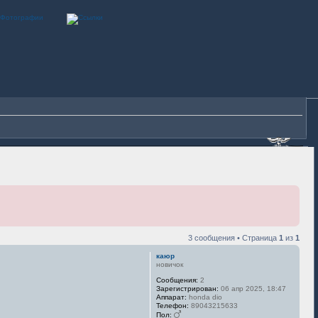
3 сообщения • Страница
1
из
1
каюр
новичок
Сообщения:
2
Зарегистрирован:
06 апр 2025, 18:47
Аппарат:
honda dio
Телефон:
89043215633
Пол: