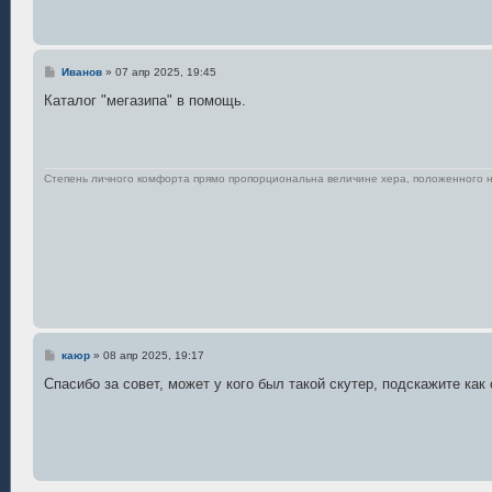
н
и
е
С
Иванов
»
07 апр 2025, 19:45
о
о
Каталог "мегазипа" в помощь.
б
щ
е
н
и
е
Степень личного комфорта прямо пропорциональна величине хера, положенного 
С
каюр
»
08 апр 2025, 19:17
о
о
Спасибо за совет, может у кого был такой скутер, подскажите ка
б
щ
е
н
и
е