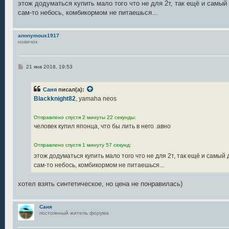
этож додуматься купить мало того что не для 2т, так ещё и самы
сам-то небось, комбикормом не питаешься...
anonymous1917
новичок
С
21 янв 2018, 19:53
о
о
б
Саня
писал(а):
щ
е
Blackknight82
, yamaha neos
н
и
е
Отправлено спустя 2 минуты 22 секунды:
человек купил японца, что бы лить в него .авно
Отправлено спустя 1 минуту 57 секунд:
этож додуматься купить мало того что не для 2т, так ещё и самы
сам-то небось, комбикормом не питаешься...
хотел взять синтетическое, но цена не понравилась)
Саня
постоянный житель форума