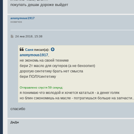
покупать дешак дороже выйдет
anonymous1917
новичок
С
24 янв 2018, 15:38
о
о
б
Саня
писал(а):
щ
е
anonymous1917
,
н
не экономь на своей технике
и
е
бери 2т масло для скутеров (а не бензопил)
дорогую синтетику брать нет смысла
бери ПОЛУсинтетику
Отправлено спустя 59 секунд:
я понимаю что молодой и хочется кататься - а денег голяк
но блин сэкономишь на масле - потратишься больше на запчасти..
спасибо
ДмДм