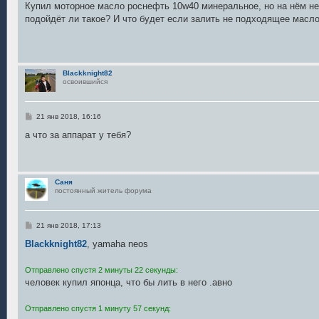
о
Купил моторное масло роснефть 10w40 минеральное, но на нём не
б
подойдёт ли такое? И что будет если залить не подходящее масл
щ
е
н
и
е
Blackknight82
освоившийся
С
21 янв 2018, 16:16
о
о
а что за аппарат у тебя?
б
щ
е
н
и
Саня
е
постоянный житель форума
С
21 янв 2018, 17:13
о
о
Blackknight82
, yamaha neos
б
щ
е
Отправлено спустя 2 минуты 22 секунды:
н
человек купил японца, что бы лить в него .авно
и
е
Отправлено спустя 1 минуту 57 секунд: