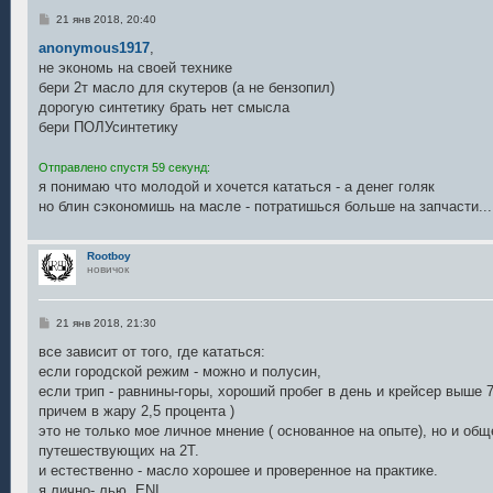
С
21 янв 2018, 20:40
о
о
anonymous1917
,
б
не экономь на своей технике
щ
е
бери 2т масло для скутеров (а не бензопил)
н
дорогую синтетику брать нет смысла
и
е
бери ПОЛУсинтетику
Отправлено спустя 59 секунд:
я понимаю что молодой и хочется кататься - а денег голяк
но блин сэкономишь на масле - потратишься больше на запчасти...
Rootboy
новичок
С
21 янв 2018, 21:30
о
о
все зависит от того, где кататься:
б
если городской режим - можно и полусин,
щ
е
если трип - равнины-горы, хороший пробег в день и крейсер выше 7
н
причем в жару 2,5 процента )
и
е
это не только мое личное мнение ( основанное на опыте), но и об
путешествующих на 2Т.
и естественно - масло хорошее и проверенное на практике.
я лично- лью, ЕNI....