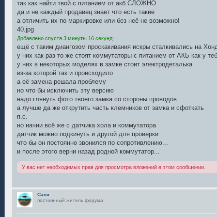
так как найти твой с питанием от акб СЛОЖНО
да и не каждый продавец знает что есть такие
а отличить их по маркировке или без неё не возможно!
40.jpg
Добавлено спустя 3 минуты 16 секунд:
ещё с таким диангозом проскакивания искры сталкивались на Хон
у них как раз то же стоят коммутаторы с питанием от АКБ как у те
у них в некоторых моделях в замке стоит электродеталька
из-за которой так и происходило
а её замена решала проблему
но что бы исключить эту версию
надо глянуть фото твоего замка со стороны проводов
а лучше да же открутить часть клемников от замка и сфоткать
п.с.
но начни всё же с датчика хола и коммутатора
датчик можно подкинуть и другой для проверки
что бы он постоянно звонился по сопротивлению...
и после этого верни назад родной коммутатор...
У вас нет необходимых прав для просмотра вложений в этом сообщении.
Саня
постоянный житель форума