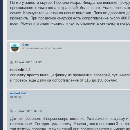
о
Не могу завести скутер. Пропала искра. Иногда при попытке прокр
б
проскакивает только одна искра и всё, больше нет. Если через как
щ
е
самое. Коммутатор и катушка новые поменял. Пока не добрался до
н
проверить. При прозвонке снаружи есть сопротивление около 400
и
е
всей. Может кто знает можно ли как то отключить сигналку и попро
Саня
постоянный житель форума
С
16 май 2016, 11:02
о
о
naslednik-1
б
сигналку просто вытащи фишку из проводки и проверяй, тут ничего
щ
е
и проверь ещё датчика сопротивление от 115 до 150 обычно
н
и
е
naslednik-1
новичок
С
22 май 2016, 07:25
о
о
Датчик проверил. В норме сопротивление. Уже заменил катушку и 
б
генератором. Сегодня туда полезу. У меня , как я понимаю 3- х фаз
щ
е
три жёлтых провода. Между собой они прозваниваются и имеют не