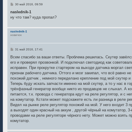
С
30 май 2016, 09:59
о
о
naslednik-1
б
ну что там? куда пропал?
щ
е
н
и
naslednik-1
е
новичок
С
31 май 2016, 17:41
о
о
Всем спасибо за ваши ответы. Проблема решилась. Скутер завёлся
б
его и проверял прозвонкой. И подключал светодиод как советовал
щ
е
исправен. При прокрутке стартером на выходе датчика моргал свет
н
признак рабочего датчика. Оттого и мозг закипал, что всё равно н
и
е
похожий датчик , немного переделано крепление под мой скутер и 
Теперь буду искать запчасти именно на мой скутер, а то у нас в го
трёхфазный генератор вообще никто из продавцов не слыхал. А ко
питается, т.к. провода с генератора идут на реле регулятор, и с н
на комутатор. Кстати может подскажете есть ли разница в реле рег
Видел на рынке реле регулятор похожий на мой. У него входит 3 п
а выходят один красный на аккум , другой чёрный на комутатор, 3-
проводами на реле регуляторе чёрного нету. Может можно взять п
комутатор.