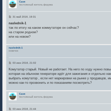
Саня
постоянный житель форума
С
31 май 2016, 19:31
о
о
naslednik-1
б
так по итогу на каком коммутаторе он сейчас?
щ
е
на старом родном?
н
или на новом?
и
е
naslednik-1
новичок
С
03 июн 2016, 21:02
о
о
Комутатор старый. Новый не работает. На него по ходу нужно пов
б
которая на обычном генераторе идёт для зажигания и отдельно нам
щ
е
выбрать комутатор , если нет маркировки на рынке у продавцов, 
н
можно как-то прозвонить и по показаниям посмотреть?
и
е
Саня
постоянный житель форума
С
03 июн 2016, 21:44