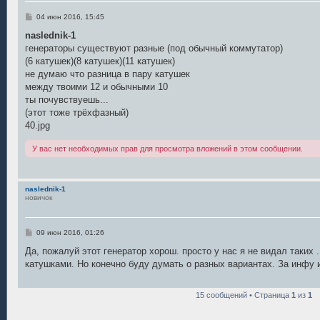
С
04 июн 2016, 15:45
о
о
naslednik-1
б
генераторы существуют разные (под обычный коммутатор)
щ
е
(6 катушек)(8 катушек)(11 катушек)
н
не думаю что разница в пару катушек
и
е
между твоими 12 и обычными 10
ты почувствуешь...
(этот тоже трёхфазный)
40.jpg
У вас нет необходимых прав для просмотра вложений в этом сообщении.
naslednik-1
новичок
С
09 июн 2016, 01:26
о
о
Да, пожалуй этот генератор хорош. просто у нас я не видал таких 
б
катушками. Но конечно буду думать о разных вариантах. За инфу 
щ
е
н
и
15 сообщений • Страница
1
из
1
е