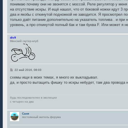
н
понимаю почему они не звонятся с моссой. Реле регулятор у меня 
и
е
на отсутствие искры. И ещё нашол, что от боковой ножки идут 3 пр
два и якобы с откинутой подножкой не заводится. Я просмотрел п
только даёт питание дополнительно на указатель топлива . и при
уровень, а про откинутой полный бак и там буква F. Или может я н
div9
Минский скутер-клуб
С
22 май 2016, 08:03
о
о
схемы ищи в моих темах, я много их выкладывал.
б
да, и просто вытащить фишку то искры небудет, там два провода 
щ
е
н
и
е
будь последователен в эволюции
с четырех на два
Саня
постоянный житель форума