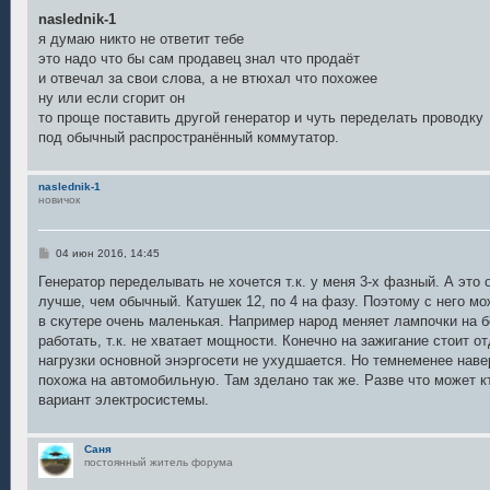
о
о
naslednik-1
б
я думаю никто не ответит тебе
щ
е
это надо что бы сам продавец знал что продаёт
н
и отвечал за свои слова, а не втюхал что похожее
и
е
ну или если сгорит он
то проще поставить другой генератор и чуть переделать проводку
под обычный распространённый коммутатор.
naslednik-1
новичок
С
04 июн 2016, 14:45
о
о
Генератор переделывать не хочется т.к. у меня 3-х фазный. А это
б
лучше, чем обычный. Катушек 12, по 4 на фазу. Поэтому с него м
щ
е
в скутере очень маленькая. Например народ меняет лампочки на 
н
работать, т.к. не хватает мощности. Конечно на зажигание стоит о
и
е
нагрузки основной энэргосети не ухудшается. Но темнеменее нав
похожа на автомобильную. Там зделано так же. Разве что может 
вариант электросистемы.
Саня
постоянный житель форума