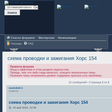
Список форумов
Мастерская
Начинающим
Награды
FAQ
схема проводки и зажигания Хорс 154
Правила форума
Флуд и оффтопик в этом разделе недопустим.
Прежде, чем что-либо сюда написать, поищите аналогичные темы.
Название темы непременно должно содержать краткую суть проблемы.
15 сообщений • Страница
1
из
1
naslednik-1
новичок
схема проводки и зажигания Хорс 154
С
16 май 2016, 10:56
о