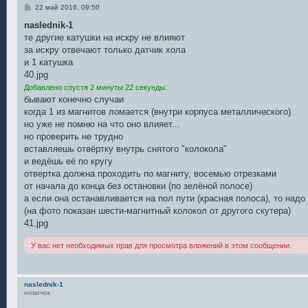
С
22 май 2016, 09:50
о
о
naslednik-1
б
те другие катушки на искру не влияют
щ
е
за искру отвечают только датчик хола
н
и 1 катушка
и
е
40.jpg
Добавлено спустя 2 минуты 22 секунды:
бывают конечно случаи
когда 1 из магнитов ломается (внутри корпуса металлического)
но уже не помню на что оно влияет...
но проверить не трудно
вставляешь отвёртку внутрь снятого "колокола"
и ведёшь её по кругу
отвертка должна проходить по магниту, восемью отрезками
от начала до конца без остановки (по зелёной полосе)
а если она останавливается на пол пути (красная полоса), то над
(на фото показан шести-магнитный колокол от другого скутера)
41.jpg
У вас нет необходимых прав для просмотра вложений в этом сообщении.
naslednik-1
новичок