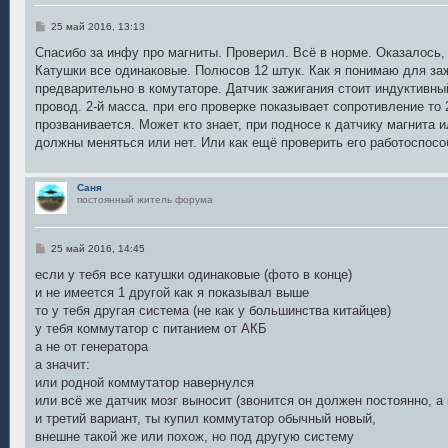
С
25 май 2016, 13:13
о
о
Спасибо за инфу про магниты. Проверил. Всё в норме. Оказалось, 
б
Катушки все одинаковые. Полюсов 12 штук. Как я понимаю для за
щ
е
предварительно в комутаторе. Датчик зажигания стоит индуктивный,
н
провод. 2-й масса. при его проверке показывает сопротивление то 
и
е
прозванивается. Может кто знает, при подносе к датчику магнита 
должны меняться или нет. Или как ещё проверить его работоспосо
Саня
постоянный житель форума
С
25 май 2016, 14:45
о
о
если у тебя все катушки одинаковые (фото в конце)
б
и не имеется 1 другой как я показывал выше
щ
е
то у тебя другая система (не как у большинства китайцев)
н
у тебя коммутатор с питанием от АКБ
и
е
а не от генератора
а значит:
или родной коммутатор навернулся
или всё же датчик мозг выносит (звонится он должен постоянно, а 
и третий вариант, ты купил коммутатор обычный новый,
внешне такой же или похож, но под другую систему