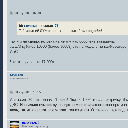
С
08 апр 2025, 07:18
о
о
б
Lovelead
писал(а):
щ
е
Тайваньский SYM качественнее китайских подобий.
н
и
е
так я и не спорю, но цена на него у нас оооочень завышена.
за 170 кубиков 10500 (более 3000$) это на модель на карбюраторе.
АБС.
Что то лучше это 17.000+....
Lovelead
освоившийся
С
08 апр 2025, 15:55
о
о
А я после 20 лет сменил бы свой Лид 90 1992 гв на электричку, б
б
ДВС. Но сильно вумное руководство моего гаражного кооператива
щ
е
ночь, так что заряжаться можно только днём. Отстойное руководст
н
и
е
Ваня белый
Минский скутер-клуб