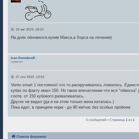
С
20 авг 2025, 18:22
о
о
На днях обновился,купив Макса,а Хорса на лечение)
б
щ
е
н
и
Ivan Pomidoroff
е
новичок
С
07 сен 2025, 13:02
о
о
Vento smart 1 постоянно! что то раскручивалось ломалось. Единст
б
кубах по факту имел 150. Но такое впечатление что вся "обвеска" 
щ
е
соотв. от 150 кубового разваливалась..
н
Других не видел (да и на этом только жена каталась )
и
е
Пока едет, в принципе норм - до 90 км/час без особых проблем
6 сообщений • Страница
1
из
1
Список форумов