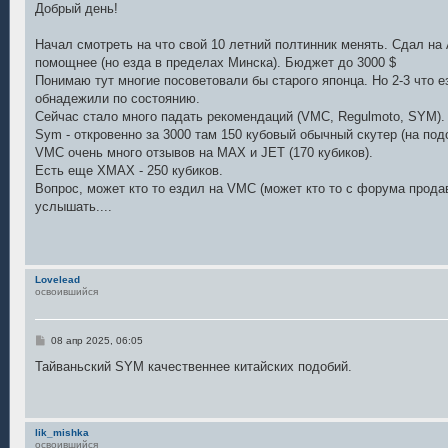
о
Добрый день!
б
щ
е
Начал смотреть на что свой 10 летний полтинник менять. Сдал на 
н
помощнее (но езда в пределах Минска). Бюджет до 3000 $
и
е
Понимаю тут многие посоветовали бы старого японца. Но 2-3 что е
обнадежили по состоянию.
Сейчас стало много падать рекомендаций (VMC, Regulmoto, SYM).
Sym - откровенно за 3000 там 150 кубовый обычный скутер (на под
VMC очень много отзывов на MAX и JET (170 кубиков).
Есть еще XMAX - 250 кубиков.
Вопрос, может кто то ездил на VMC (может кто то с форума прода
услышать....
Lovelead
освоившийся
С
08 апр 2025, 06:05
о
о
Тайваньский SYM качественнее китайских подобий.
б
щ
е
н
и
lik_mishka
е
освоившийся