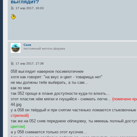
выглядит?
С
17 апр 2017, 16:03
о
о
б
щ
е
н
и
е
Саня
постоянный житель форума
С
17 апр 2017, 17:38
о
о
058 выглядит наверное посимпотичнее
б
хотя как говорят: "на вкус и цвет - товарища нет"
щ
е
не мы должны тебе выбирать, а ты сам...
н
как по мне
и
е
так 052 проще в плане доступности куда-то влезть...
этот пластик нём мягки и гнущийся - снимать легче...
(помечено кр
44.jpg
у а 058 он твёрдый и при снятии частенько ломаются стыковочны
стрелкой)
так же на 052 сняв переднюю облицовку, ты имеешь полный доступ
цветом)
а у 058 снимается только этот кусочек...