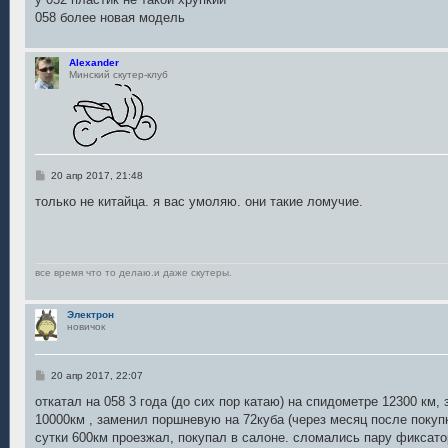
н
058 более новая модель
и
е
Alexander
Минский скутер-клуб
С
20 апр 2017, 21:48
о
о
только не китайца. я вас умоляю. они такие ломучие.
б
щ
е
н
и
е
все время что то делаю.и даже скутеры.
Электрон
новичок
С
20 апр 2017, 22:07
о
о
откатал на 058 3 года (до сих пор катаю) на спидометре 12300 км,
б
10000км , заменил поршневую на 72куба (через месяц после покуп
щ
е
сутки 600км проезжал, покупал в салоне. сломались пару фиксатор
н