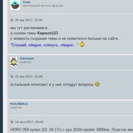
Саня
постоянный житель форума
С
20 апр 2017, 22:36
о
о
мы тут распинаемся...
б
а хозяин темы
Кирилл123
щ
е
с момента создания темы и не появлялся больше на сайте...
н
"Слушай, обидно, клянусь, обидно..."
и
е
Электрон
новичок
С
20 апр 2017, 22:39
о
о
остальные почитают и у них отпадут вопросы
б
щ
е
н
и
KOLIABALU
е
новичок
С
18 июл 2017, 20:42
о
о
HORS 058 купил (10 .04.17г) с рук 2016г.пробег 5800км .Пластик ме
б