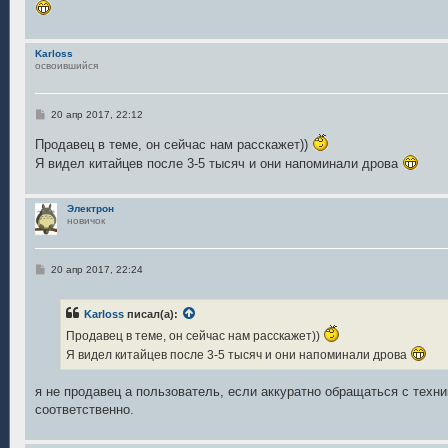
и
е
Karloss
освоившийся
С
20 апр 2017, 22:12
о
о
Продавец в теме, он сейчас нам расскажет))
б
Я видел китайцев после 3-5 тысяч и они напоминали дрова
щ
е
н
и
Электрон
е
новичок
С
20 апр 2017, 22:24
о
о
б
Karloss
писал(а):
щ
е
Продавец в теме, он сейчас нам расскажет))
н
и
Я видел китайцев после 3-5 тысяч и они напоминали дрова
е
я не продавец а пользователь, если аккуратно обращаться с техни
соответственно.