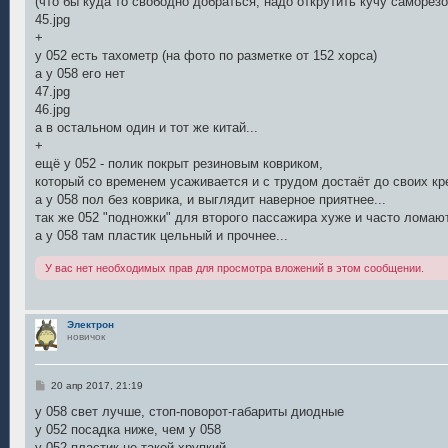
(что бы куда то свободно добраться, надо открутить кучу саморезо
45.jpg
+
у 052 есть тахометр (на фото по разметке от 152 хорса)
а у 058 его нет
47.jpg
46.jpg
а в остальном один и тот же китай...
+
ещё у 052 - полик покрыт резиновым ковриком,
который со временем усаживается и с трудом достаёт до своих к
а у 058 пол без коврика, и выглядит наверное приятнее...
так же 052 "подножки" для второго пассажира хуже и часто ломаю
а у 058 там пластик цельный и прочнее...
У вас нет необходимых прав для просмотра вложений в этом сообщении.
Электрон
новичок
С
20 апр 2017, 21:19
о
о
у 058 свет лучше, стоп-поворот-габариты диодные
б
у 052 посадка ниже, чем у 058
щ
е
у 052 пластик не такой хрупкий