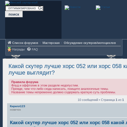
Список форумов
Мастерская
Обсуждение скутеров/мотоциклов
Награды
FAQ
Какой скутер лучше хорс 052 или хорс 058 
лучше выглядит?
Правила форума
Флуд и оффтопик в этом разделе недопустим.
Прежде, чем что-либо сюда написать, поищите аналогичные темы.
Название темы непременно должно содержать краткую суть проблемы.
10 сообщений • Страница
1
из
1
Кирилл123
новичок
Какой скутер лучше хорс 052 или хорс 058 какой