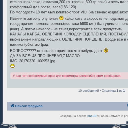
стеклошпаклевка,наждачка,200 гр. краски ,300 гр лака) и весь плл
щ
е
комфортный для роста, веса(186.120)
н
По молодости 18 лет был юпитер-спорт VILI (на свечах ездил)захо
и
е
Извините затрону очучения
кайф хоть и скорость не подымал до
город причем поменял ремень(все таки 5800 км ) был удивлен поло
(шок) .А потом началось не тянет,перестроится всех пропустить....
КАНАЛЫ КАРБА, ОБЛЕГЧИЛ КОЛОДКИ СЦЕПЛЕНИЯ, ПОСТАВИЛ 
выбиванием направляющих), ОБЛЕГЧИЛ ПОРШЕНЬ. Вроде все и сч
нажима (обкатаю )рад.
ВОПРОС????? кто ставил прямоток что нибудь дает
ДА ЗА ВСЕ: 48 ПРОШНЕВАЯ,7 МАСЛО.
IMG_20170320_100953.jpg
У вас нет необходимых прав для просмотра вложений в этом сообщении.
10 сообщений • Страница
1
из
1
Список форумов
Создано на основе
phpBB
® Forum Software © ph