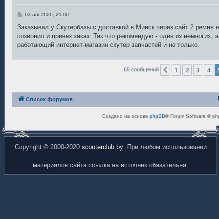
С
03 авг 2020, 21:00
о
о
Заказывал у Скутербазы с доставкой в Минск через сайт 2 ремня н
б
позвонил и привез заказ. Так что рекомендую - один из немногих, 
щ
е
работающий интернет-магазин скутер запчастей и не только.
н
и
е
1
2
3
4
Пред.
65 сообщений
Список форумов
Создано на основе
phpBB
® Forum Software © ph
Copyright © 2000-2020
scooterclub.by
. При любом использовании
материалов сайта ссылка на источник обязательна.