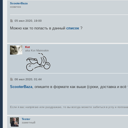
ScooterBaza
новичок
С
05 июл 2020, 19:00
о
о
Можно как то попасть в данный
список
?
б
щ
е
н
и
Kot
е
aka Kot Matroskin
С
06 июл 2020, 01:44
о
о
ScooterBaza
, опишите в формате как выше (сроки, доставка и всё 
б
щ
е
н
и
е
Если я вас напрягаю или раздражаю, то вы всегда можете забиться в углу и поплака
Tester
заметный