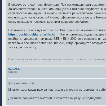
и
е
В общем, есть сайт pochtipochta.ru. При регистрации вам выдаётс
Заказываете товар на ибее, али или где вы там ещё покупаете, в 
свой московский адрес. В личном кабинете регистрируете свою по
она приходит на московский склад, оформляете доставку в Белару
сразу несколько посылок, доставка дешевле обойдётся.
Разумеется, за всё нужно платить. Вот здесь калькулятор стоимос
https://pochtipochta.ru/tariffs.html
. Как я прикинул, подавляющее 
обойдётся дешевле, чем наше 2.5$ + 5€ + 30% (это особенно акту
несколько посылок слегка больше 22$, когда приходится оформля
за каждую посылку).
Если я вас напрягаю или раздражаю, то вы всегда можете забиться в углу и поплака
GoGoMoto
новичок
С
23 июл 2019, 17:26
о
о
Многие годы заказываю запчасти для скутера и мотоцикла на сай
б
щ
е
Доставка получается быстрой, а качество ни разу не подводило
н
и
е