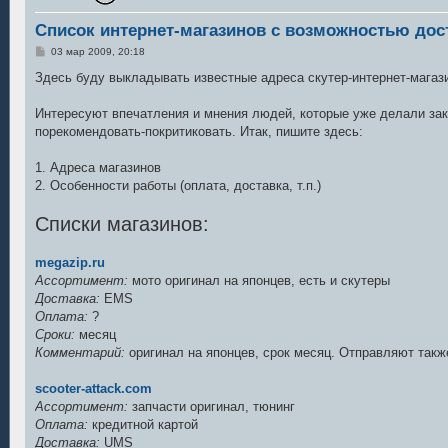
Список интернет-магазинов с возможностью дос
С
03 мар 2009, 20:18
о
о
Здесь буду выкладывать известные адреса скутер-интернет-магаз
б
щ
е
Интересуют впечатления и мнения людей, которые уже делали зак
н
порекомендовать-покритиковать. Итак, пишите здесь:
и
е
1. Адреса магазинов
2. Особенности работы (оплата, доставка, т.п.)
Списки магазинов:
megazip.ru
Ассортимент:
мото оригинал на японцев, есть и скутеры
Доставка:
EMS
Оплата:
?
Сроки:
месяц
Комментарий:
оригинал на японцев, срок месяц. Отправляют такж
scooter-attack.com
Ассортимент:
запчасти оригинал, тюнинг
Оплата:
кредитной картой
Доставка:
UMS