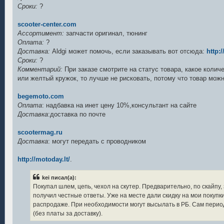
Сроки:
?
scooter-center.com
Ассортимент:
запчасти оригинал, тюнинг
Оплата:
?
Доставка:
Aldgi может помочь, если заказывать вот отсюда:
http:
Сроки:
?
Комментарий:
При заказе смотрите на статус товара, какое колич
или желтый кружок, то лучше не рисковать, потому что товар мож
begemoto.com
Оплата
: надбавка на инет цену 10%,консультант на сайте
Доставка
:доставка по почте
scootermag.ru
Доставка
: могут передать с проводником
http://motoday.lt/
.
kei писал(а):
Покупал шлем, цепь, чехол на скутер. Предварительно, по скайпу
получил честные ответы. Уже на месте дали скидку на мои покупки
распродаже. При необходимости могут высылать в РБ. Сам период
(без платы за доставку).