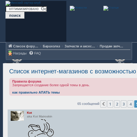
Список форумов
Барахолка
Запчасти и аксессуары
Продам запчасти/аксессуары
Награды
FAQ
Список интернет-магазинов с возможностью
Правила форума
Запрещается создание более одной темы в день.
как правильно АПАТЬ темы
1
2
3
4
Пред.
65 сообщений
Kot
aka Kot Matroskin