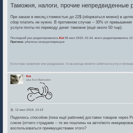
Таможня, налоги, прочие непредвиденные 
При заказе в месяц стоимостью до 22$ (оборжаться можно) в цел
сбор платить не нужно. В противном случае -- 30% от превышения
услуги почты по переводу денег таможне (ещё около 50 тыр).
Последний раз редактировалось
Kot
06 июл 2020, 01:44, всего редактировалось 12
Причина:
удалены несуществующие
Если я вас напрягаю или раздражаю, то вы всегда можете забиться в углу и поплака
Kot
aka Kot Matroskin
С
12 июл 2016, 13:15
о
о
Поделюсь способом (пока ещё рабочим) доставки товаров через 
б
союзе (отчего страдаем -- те же пошлины на авто/мото инициирова
щ
е
воспользоваться преимуществами этого?
н