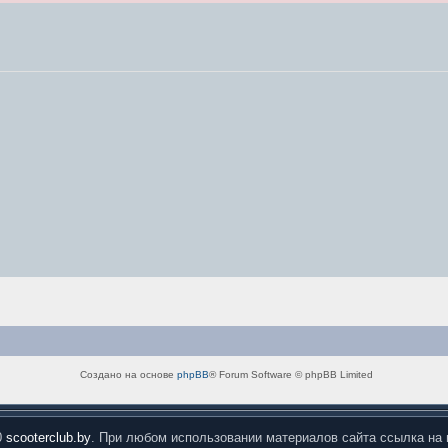
Создано на основе
phpBB
® Forum Software © phpBB Limited
0
scooterclub.by
. При любом использовании материалов сайта ссылка на 