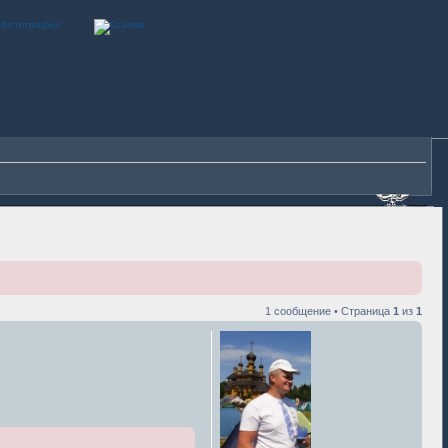
1 сообщение • Страница
1
из
1