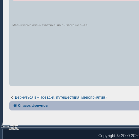
е
Мальчик был очень счастлив, но он этого не знал.
Вернуться в «Поездки, путешествия, мероприятия»
Список форумов
Copyright © 2000-202