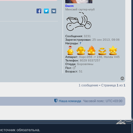
Daem
Минский скутер-клуб
Сообщения:
3231
Зарегистрирован:
25 сен 2013, 09:06
Награды:
7
Аппарат:
Хорс-056 -> 156, Honda V45
Телефон:
8029 9337257
Откуда:
Боровляны
Пол:
Возраст:
51
В
е
1 сообщение • Страница
1
из
1
р
н
у
т
Наша команда
Часовой пояс:
UTC+03:00
ь
с
я
к
н
а
ч
источник обязательна.
а