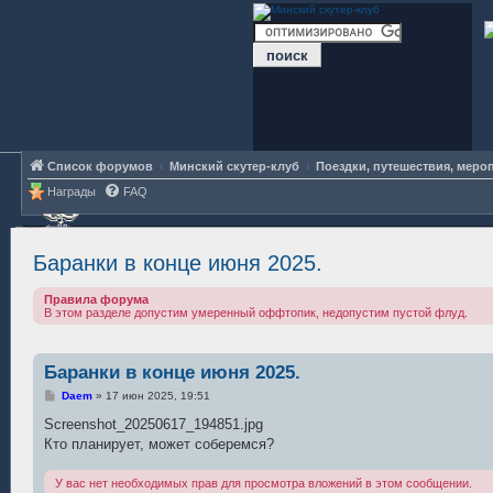
Список форумов
Минский скутер-клуб
Поездки, путешествия, меро
Награды
FAQ
Баранки в конце июня 2025.
Правила форума
В этом разделе допустим умеренный оффтопик, недопустим пустой флуд.
Баранки в конце июня 2025.
С
Daem
»
17 июн 2025, 19:51
о
о
Screenshot_20250617_194851.jpg
б
Кто планирует, может соберемся?
щ
е
н
У вас нет необходимых прав для просмотра вложений в этом сообщении.
и