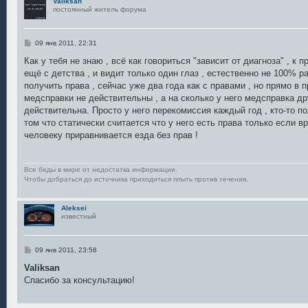
Valiksan
постоянный житель форума
С
09 янв 2011, 22:31
о
о
Как у тебя не знаю , всё как говориться "зависит от диагноза" , к 
б
ещё с детства , и видит только один глаз , естественно не 100% 
щ
е
получить права , сейчас уже два года как с правами , но прямо в п
н
медсправки не действительны , а на сколько у него медсправка др
и
е
действительна. Просто у него перекомиссия каждый год , кто-то п
том что статически считается что у него есть права только если в
человеку приравнивается езда без прав !
Все беды в мире от недостатка информации.
Чтобы добраться до источника приходиться плыть против течения.
Aleksei
известный
С
09 янв 2011, 23:58
о
о
Valiksan
б
Спасибо за консультацию!
щ
е
н
и