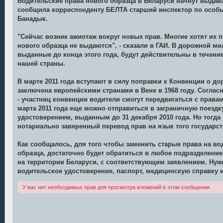
Водительские права нового образца в Беларуси начнут выдават
б
сообщила корреспонденту БЕЛТА старший инспектор по осо
щ
е
Банадык.
н
и
е
"Сейчас возник ажиотаж вокруг новых прав. Многие хотят их 
нового образца не выдаются", - сказали в ГАИ. В дорожной ми
выданные до конца этого года, будут действительны в течение
нашей страны.
В марте 2011 года вступают в силу поправки к Конвенции о д
заключена европейскими странами в Вене в 1968 году. Соглас
- участниц конвенции водители смогут передвигаться с права
марта 2011 года еще можно отправиться в заграничную поезд
удостоверением, выданным до 31 декабря 2010 года. Но тогда
нотариально заверенный перевод прав на язык того государст
Как сообщалось, для того чтобы заменить старые права на во
образца, достаточно будет обратиться в любое подразделени
на территории Беларуси, с соответствующим заявлением. Нуж
водительское удостоверение, паспорт, медицинскую справку 
У вас нет необходимых прав для просмотра вложений в этом сообщении.