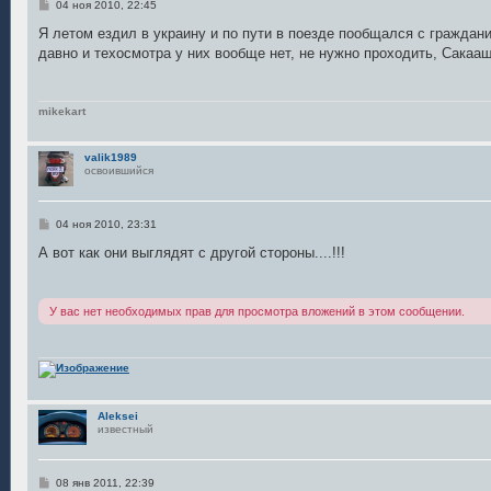
С
04 ноя 2010, 22:45
о
о
Я летом ездил в украину и по пути в поезде пообщался с гражданин
б
давно и техосмотра у них вообще нет, не нужно проходить, Сакаа
щ
е
н
и
е
mikekart
valik1989
освоившийся
С
04 ноя 2010, 23:31
о
о
А вот как они выглядят с другой стороны....!!!
б
щ
е
н
У вас нет необходимых прав для просмотра вложений в этом сообщении.
и
е
Aleksei
известный
С
08 янв 2011, 22:39