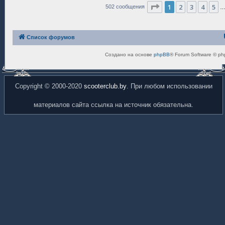
Страница
1
из
34
е
1
2
3
4
5
502 сообщения
Список форумов
Создано на основе
phpBB
® Forum Software © ph
Copyright © 2000-2020
scooterclub.by
. При любом использовании
материалов сайта ссылка на источник обязательна.