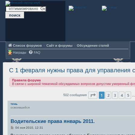
Список форумов
Сайт и форумы
Обсуждение статей
Награды
FAQ
С 1 февраля нужны права для управления 
Правила форума
В связи с широкой тематикой обсуждаемых вопросов допустим умеренный фл
Страница
1
из
34
1
2
3
4
5
502 сообщения
тень
освоившийся
Водительские права январь 2011.
С
04 ноя 2010, 12:31
о
о