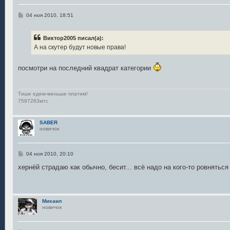
С
04 ноя 2010, 18:51
о
о
б
Виктор2005 писал(а):
щ
е
А на скутер будут новые права!
н
и
е
посмотри на последний квадрат категории
Тише едем-меньше платим!
7587263мтс
SABER
новичок
С
04 ноя 2010, 20:10
о
о
хернёй страдаю как обычно, бесит... всё надо на кого-то ровняться
б
щ
е
н
и
Михаил
е
новичок