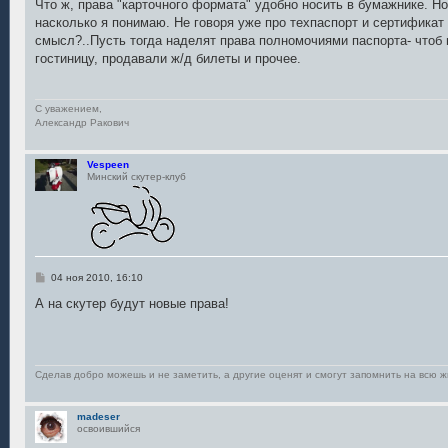
о
Что ж, права "карточного формата" удобно носить в бумажнике. Но
б
насколько я понимаю. Не говоря уже про техпаспорт и сертификат 
щ
е
смысл?..Пусть тогда наделят права полномочиями паспорта- чтоб п
н
гостиницу, продавали ж/д билеты и прочее.
и
е
С уважением,
Александр Ракович
Vespeen
Минский скутер-клуб
С
04 ноя 2010, 16:10
о
о
А на скутер будут новые права!
б
щ
е
н
и
е
Сделав добро можешь и не заметить, а другие оценят и смогут запомнить на всю ж
madeser
освоившийся