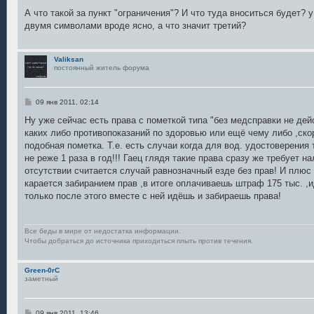
о
о
А что такой за пункт "ограничения"? И что туда вноситься будет? 
б
двумя символами вроде ясно, а что значит третий?
щ
е
н
и
Valiksan
е
постоянный житель форума
С
09 янв 2011, 02:14
о
о
Ну уже сейчас есть права с пометкой типа "без медсправки не дейс
б
каких либо противопоказаний по здоровью или ещё чему либо ,скор
щ
е
подобная пометка. Т.е. есть случаи когда для вод. удостоверени
н
не реже 1 раза в год!!! Гаец глядя такие права сразу же требует н
и
е
отсутствии считается случай равнозначный езде без прав! И плюс
карается забиранием прав ,в итоге оплачиваешь штраф 175 тыс. 
только после этого вместе с ней идёшь и забираешь права!
Все беды в мире от недостатка информации.
Чтобы добраться до источника приходиться плыть против течения.
Green-0rC
заметный
С
09 янв 2011, 13:46