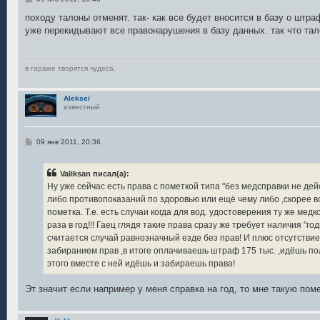
о
о
походу талоны отменят. так- как все будет вносится в базу о штра
б
уже перекидывают все правонарушения в базу данных. так что тал
щ
е
н
и
е
в гараже творятся чудеса.
Aleksei
известный
С
09 янв 2011, 20:36
о
о
б
Valiksan писал(а):
щ
е
Ну уже сейчас есть права с пометкой типа "без медсправки не дейст
н
либо противопоказаний по здоровью или ещё чему либо ,скорее в
и
е
пометка. Т.е. есть случаи когда для вод. удостоверения ту же ме
раза в год!!! Гаец глядя такие права сразу же требует наличия "го
считается случай равнозначный езде без прав! И плюс отсутстви
забиранием прав ,в итоге оплачиваешь штраф 175 тыс. ,идёшь по
этого вместе с ней идёшь и забираешь права!
Эт значит если например у меня справка на год, то мне такую пом