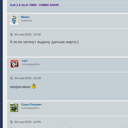
Colt 1.6 GLXi TWIN - TURBO 200HP.
Walter
новичок
С
04 ноя 2010, 13:02
о
о
А если затянут выдачу дальше марта:)
б
щ
е
н
и
sw>
е
освоившийся
С
04 ноя 2010, 13:18
о
о
некрасивые
б
щ
е
н
и
Саша Ракович
е
освоившийся
С
04 ноя 2010, 14:05
о