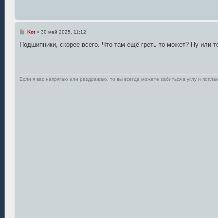
н
и
е
С
Kot
»
30 май 2025, 11:12
о
о
Подшипники, скорее всего. Что там ещё греть-то может? Ну или т
б
щ
е
н
и
е
Если я вас напрягаю или раздражаю, то вы всегда можете забиться в углу и поплак