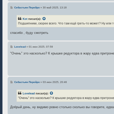
С
Себастьян Перейро
»
30 май 2025, 13:18
о
о
б
Kot
писал(а):
щ
е
Подшипники, скорее всего. Что там ещё греть-то может? Ну или т
н
и
е
спасибо , буду смотреть
С
Lovelead
»
01 июн 2025, 07:59
о
о
"Очень" это насколько? К крышке редуктора в жару едва притроне
б
щ
е
н
и
е
С
Себастьян Перейро
»
03 июн 2025, 20:46
о
о
б
Lovelead
писал(а):
щ
е
"Очень" это насколько? К крышке редуктора в жару едва притроне
н
и
е
Добрый день, ну видимо ровно столько сколько вы говорите, едв