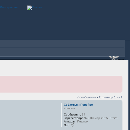
7 сообщений • Страница
1
из
1
Себастьян Перейро
новичок
Сообщения:
14
Зарегистрирован:
03 мар 2025, 02:25
Аппарат:
Пешком
Пол: