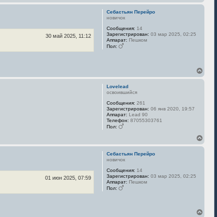
е
р
Себастьян Перейро
н
новичок
у
Сообщения:
14
т
Зарегистрирован:
03 мар 2025, 02:25
ь
30 май 2025, 11:12
Аппарат:
Пешком
с
Пол:
я
к
н
В
а
е
ч
р
а
Lovelead
н
л
освоившийся
у
у
Сообщения:
261
т
Зарегистрирован:
06 янв 2020, 19:57
ь
Аппарат:
Lead 90
с
Телефон:
87055303761
я
Пол:
к
В
н
е
а
р
ч
Себастьян Перейро
н
а
новичок
у
л
Сообщения:
14
т
у
Зарегистрирован:
03 мар 2025, 02:25
ь
01 июн 2025, 07:59
Аппарат:
Пешком
с
Пол:
я
к
н
В
а