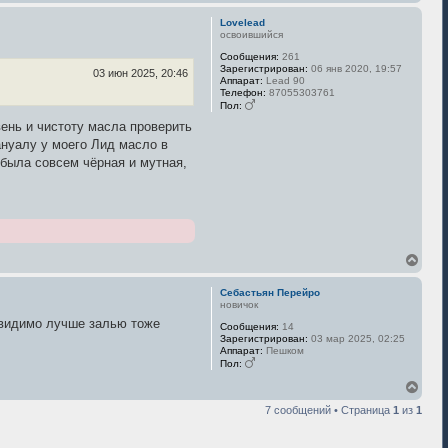
е
ч
р
а
Lovelead
н
л
освоившийся
у
у
Сообщения:
261
т
Зарегистрирован:
06 янв 2020, 19:57
ь
03 июн 2025, 20:46
Аппарат:
Lead 90
с
Телефон:
87055303761
я
Пол:
к
вень и чистоту масла проверить
н
а
мануалу у моего Лид масло в
ч
 была совсем чёрная и мутная,
а
л
у
В
е
р
Себастьян Перейро
н
новичок
у
о видимо лучше залью тоже
Сообщения:
14
т
Зарегистрирован:
03 мар 2025, 02:25
ь
Аппарат:
Пешком
с
Пол:
я
к
В
н
е
7 сообщений • Страница
1
из
1
а
р
ч
н
а
у