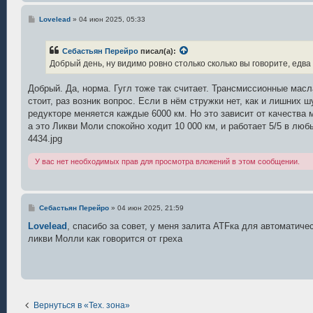
С
Lovelead
»
04 июн 2025, 05:33
о
о
б
Себастьян Перейро
писал(а):
щ
е
Добрый день, ну видимо ровно столько сколько вы говорите, едв
н
и
е
Добрый. Да, норма. Гугл тоже так считает. Трансмиссионные масла
стоит, раз возник вопрос. Если в нём стружки нет, как и лишних 
редукторе меняется каждые 6000 км. Но это зависит от качества 
а это Ликви Моли спокойно ходит 10 000 км, и работает 5/5 в лю
4434.jpg
У вас нет необходимых прав для просмотра вложений в этом сообщении.
С
Себастьян Перейро
»
04 июн 2025, 21:59
о
о
Lovelead
, спасибо за совет, у меня залита ATFка для автоматич
б
ликви Молли как говорится от греха
щ
е
н
и
е
Вернуться в «Тех. зона»