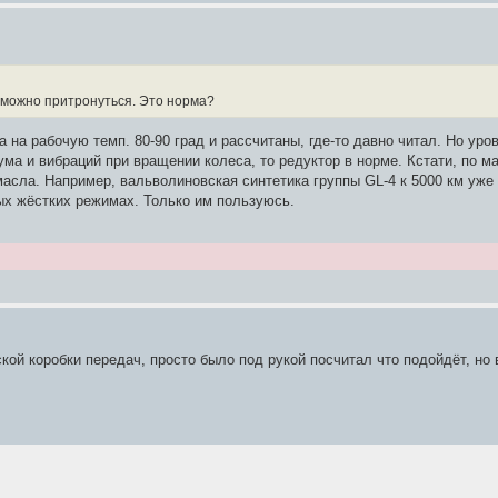
а можно притронуться. Это норма?
 на рабочую темп. 80-90 град и рассчитаны, где-то давно читал. Но уро
шума и вибраций при вращении колеса, то редуктор в норме. Кстати, по 
масла. Например, вальволиновская синтетика группы GL-4 к 5000 км уже
бых жёстких режимах. Только им пользуюсь.
еской коробки передач, просто было под рукой посчитал что подойдёт, н