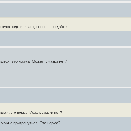
ормоз подклинивает, от него передаётся.
шься, это норма. Может, смазки нет?
шься, это норма. Может, смазки нет?
а можно притронуться. Это норма?