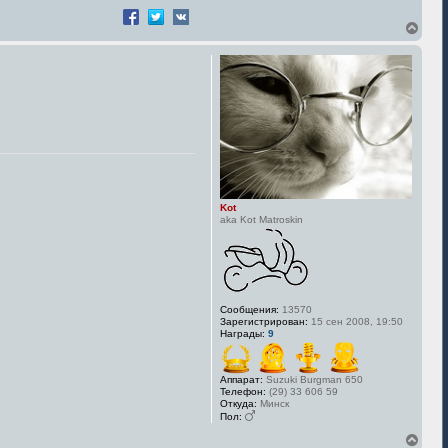
В
е
р
н
у
т
ь
с
я
к
н
а
ч
Kot
а
aka Kot Matroskin
л
у
Сообщения:
13570
Зарегистрирован:
15 сен 2008, 19:50
Награды:
9
Аппарат:
Suzuki Burgman 650
Телефон:
(29) 33 606 59
Откуда:
Минск
Пол:
В