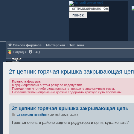
Список форумов
Мастерская
Тех. зона
Награды
FAQ
2т цепник горячая крышка закрывающая цеп
Правила форума
Флуд и оффтопик в этом разделе недопустим.
Прежде, чем что-либо сюда написать, поищите аналогичные темы.
Название темы непременно должно содержать краткую суть проблемы.
2т цепник горячая крышка закрывающая цепь
С
Себастьян Перейро
»
29 май 2025, 21:47
о
о
Греется очень в районе заднего редуктора и цепи, куда копать?
б
щ
е