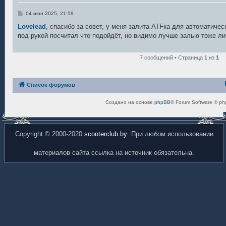
С
04 июн 2025, 21:59
о
о
Lovelead
, спасибо за совет, у меня залита ATFка для автоматичес
б
под рукой посчитал что подойдёт, но видимо лучше залью тоже ли
щ
е
н
и
7 сообщений • Страница
1
из
1
е
Список форумов
Создано на основе
phpBB
® Forum Software © ph
Copyright © 2000-2020
scooterclub.by
. При любом использовании
материалов сайта ссылка на источник обязательна.