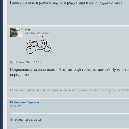
о
Греется очень в районе заднего редуктора и цепи, куда копать?
б
щ
е
н
и
е
Kot
aka Kot Matroskin
С
30 май 2025, 11:12
о
о
Подшипники, скорее всего. Что там ещё греть-то может? Ну или то
б
передаётся.
щ
е
н
и
е
Если я вас напрягаю или раздражаю, то вы всегда можете забиться в углу и поплака
Себастьян Перейро
новичок
С
30 май 2025, 13:18
о
о