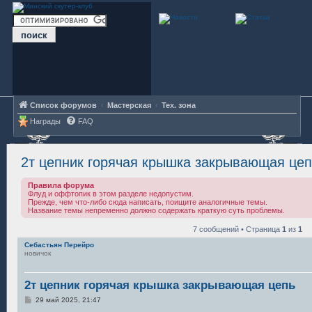
Список форумов
Мастерская
Тех. зона
Награды
FAQ
2т цепник горячая крышка закрывающая цеп
Правила форума
Флуд и оффтопик в этом разделе недопустим.
Прежде, чем что-либо сюда написать, поищите аналогичные темы.
Название темы непременно должно содержать краткую суть проблемы.
7 сообщений • Страница
1
из
1
Себастьян Перейро
новичок
2т цепник горячая крышка закрывающая цепь
С
29 май 2025, 21:47
о