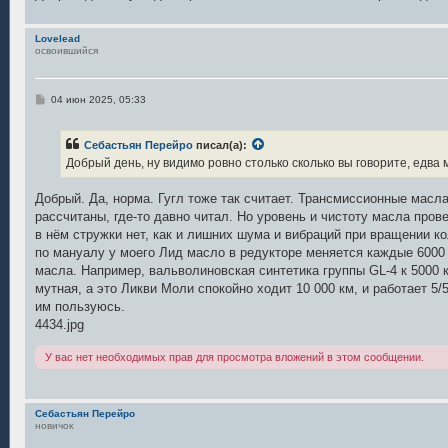
Lovelead
освоившийся
С
04 июн 2025, 05:33
о
о
б
Себастьян Перейро
писал(а):
щ
е
Добрый день, ну видимо ровно столько сколько вы говорите, едва
н
и
е
Добрый. Да, норма. Гугл тоже так считает. Трансмиссионные масла
рассчитаны, где-то давно читал. Но уровень и чистоту масла прове
в нём стружки нет, как и лишних шума и вибраций при вращении ко
по мануалу у моего Лид масло в редукторе меняется каждые 6000 к
масла. Например, вальволиновская синтетика группы GL-4 к 5000 
мутная, а это Ликви Моли спокойно ходит 10 000 км, и работает 5
им пользуюсь.
4434.jpg
У вас нет необходимых прав для просмотра вложений в этом сообщении.
Себастьян Перейро
новичок