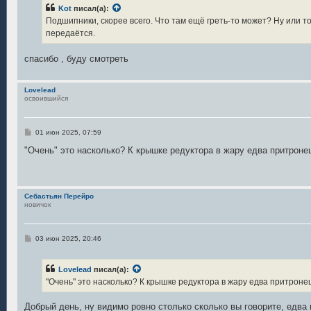
б
Kot
писал(а):
щ
е
Подшипники, скорее всего. Что там ещё греть-то может? Ну или т
н
передаётся.
и
е
спасибо , буду смотреть
Lovelead
освоившийся
С
01 июн 2025, 07:59
о
о
"Очень" это насколько? К крышке редуктора в жару едва притроне
б
щ
е
н
и
Себастьян Перейро
е
новичок
С
03 июн 2025, 20:46
о
о
б
Lovelead
писал(а):
щ
е
"Очень" это насколько? К крышке редуктора в жару едва притроне
н
и
е
Добрый день, ну видимо ровно столько сколько вы говорите, едва