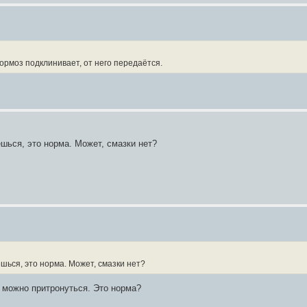
ормоз подклинивает, от него передаётся.
шься, это норма. Может, смазки нет?
шься, это норма. Может, смазки нет?
а можно притронуться. Это норма?