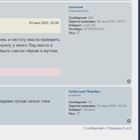
е
ч
р
а
Lovelead
н
л
освоившийся
у
у
Сообщения:
261
т
Зарегистрирован:
06 янв 2020, 19:57
ь
03 июн 2025, 20:46
Аппарат:
Lead 90
с
Телефон:
87055303761
я
Пол:
к
вень и чистоту масла проверить
н
а
мануалу у моего Лид масло в
ч
 была совсем чёрная и мутная,
а
л
у
В
е
р
Себастьян Перейро
н
новичок
у
о видимо лучше залью тоже
Сообщения:
14
т
Зарегистрирован:
03 мар 2025, 02:25
ь
Аппарат:
Пешком
с
Пол:
я
к
В
н
е
7 сообщений • Страница
1
из
1
а
р
ч
н
а
у