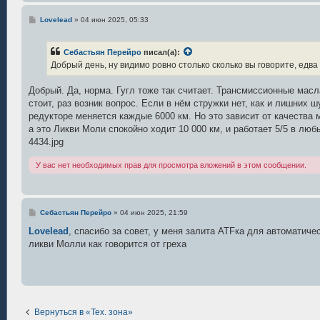
С
Lovelead
»
04 июн 2025, 05:33
о
о
б
Себастьян Перейро
писал(а):
щ
е
Добрый день, ну видимо ровно столько сколько вы говорите, едв
н
и
е
Добрый. Да, норма. Гугл тоже так считает. Трансмиссионные масла
стоит, раз возник вопрос. Если в нём стружки нет, как и лишних 
редукторе меняется каждые 6000 км. Но это зависит от качества 
а это Ликви Моли спокойно ходит 10 000 км, и работает 5/5 в лю
4434.jpg
У вас нет необходимых прав для просмотра вложений в этом сообщении.
С
Себастьян Перейро
»
04 июн 2025, 21:59
о
о
Lovelead
, спасибо за совет, у меня залита ATFка для автоматич
б
ликви Молли как говорится от греха
щ
е
н
и
е
Вернуться в «Тех. зона»