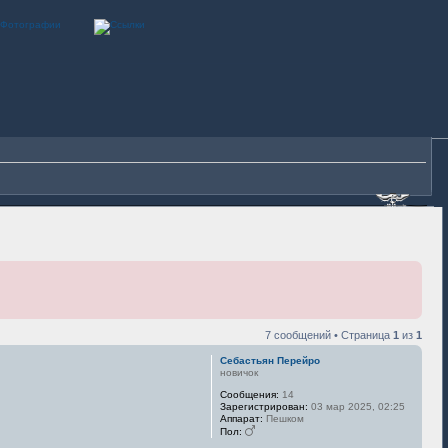
7 сообщений • Страница
1
из
1
Себастьян Перейро
новичок
Сообщения:
14
Зарегистрирован:
03 мар 2025, 02:25
Аппарат:
Пешком
Пол: