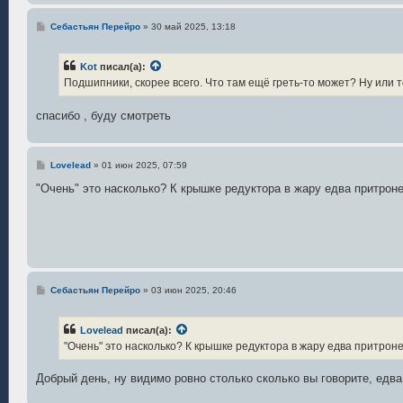
С
Себастьян Перейро
»
30 май 2025, 13:18
о
о
б
Kot
писал(а):
щ
е
Подшипники, скорее всего. Что там ещё греть-то может? Ну или т
н
и
е
спасибо , буду смотреть
С
Lovelead
»
01 июн 2025, 07:59
о
о
"Очень" это насколько? К крышке редуктора в жару едва притроне
б
щ
е
н
и
е
С
Себастьян Перейро
»
03 июн 2025, 20:46
о
о
б
Lovelead
писал(а):
щ
е
"Очень" это насколько? К крышке редуктора в жару едва притроне
н
и
е
Добрый день, ну видимо ровно столько сколько вы говорите, едв