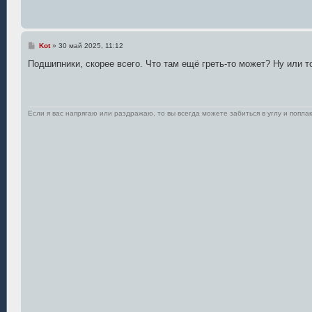
н
и
е
С
Kot
»
30 май 2025, 11:12
о
о
Подшипники, скорее всего. Что там ещё греть-то может? Ну или т
б
щ
е
н
и
е
Если я вас напрягаю или раздражаю, то вы всегда можете забиться в углу и поплак