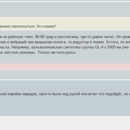
а можно притронуться. Это норма?
 на рабочую темп. 80-90 град и рассчитаны, где-то давно читал. Но уро
шума и вибраций при вращении колеса, то редуктор в норме. Кстати, по 
масла. Например, вальволиновская синтетика группы GL-4 к 5000 км уже
бых жёстких режимах. Только им пользуюсь.
еской коробки передач, просто было под рукой посчитал что подойдёт, н