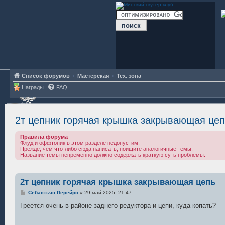
Список форумов
Мастерская
Тех. зона
Награды
FAQ
2т цепник горячая крышка закрывающая цеп
Правила форума
Флуд и оффтопик в этом разделе недопустим.
Прежде, чем что-либо сюда написать, поищите аналогичные темы.
Название темы непременно должно содержать краткую суть проблемы.
2т цепник горячая крышка закрывающая цепь
С
Себастьян Перейро
»
29 май 2025, 21:47
о
о
Греется очень в районе заднего редуктора и цепи, куда копать?
б
щ
е