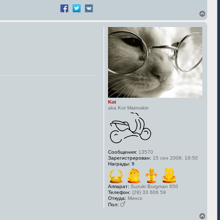
В
е
р
н
у
т
ь
с
я
к
н
а
ч
Kot
а
aka Kot Matroskin
л
у
Сообщения:
13570
Зарегистрирован:
15 сен 2008, 19:50
Награды:
9
Аппарат:
Suzuki Burgman 650
Телефон:
(29) 33 606 59
Откуда:
Минск
Пол:
В