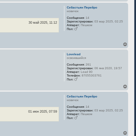
е
р
Себастьян Перейро
н
новичок
у
Сообщения:
14
т
Зарегистрирован:
03 мар 2025, 02:25
ь
30 май 2025, 11:12
Аппарат:
Пешком
с
Пол:
я
к
н
В
а
е
ч
р
а
Lovelead
н
л
освоившийся
у
у
Сообщения:
261
т
Зарегистрирован:
06 янв 2020, 19:57
ь
Аппарат:
Lead 90
с
Телефон:
87055303761
я
Пол:
к
В
н
е
а
р
ч
Себастьян Перейро
н
а
новичок
у
л
Сообщения:
14
т
у
Зарегистрирован:
03 мар 2025, 02:25
ь
01 июн 2025, 07:59
Аппарат:
Пешком
с
Пол:
я
к
н
В
а