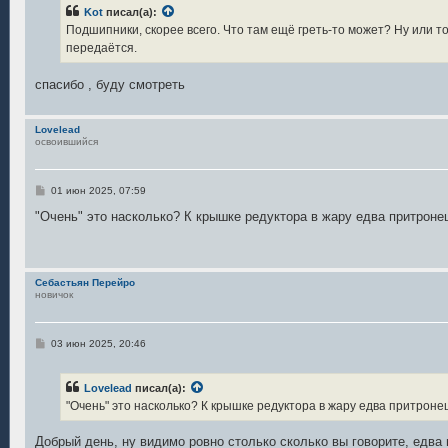
б
Kot
писал(а):
щ
е
Подшипники, скорее всего. Что там ещё греть-то может? Ну или т
н
передаётся.
и
е
спасибо , буду смотреть
Lovelead
освоившийся
С
01 июн 2025, 07:59
о
о
"Очень" это насколько? К крышке редуктора в жару едва притроне
б
щ
е
н
и
Себастьян Перейро
е
новичок
С
03 июн 2025, 20:46
о
о
б
Lovelead
писал(а):
щ
е
"Очень" это насколько? К крышке редуктора в жару едва притроне
н
и
е
Добрый день, ну видимо ровно столько сколько вы говорите, едва