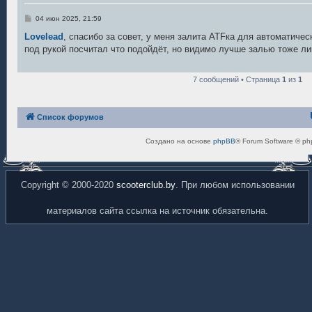
С
04 июн 2025, 21:59
о
о
Lovelead
, спасибо за совет, у меня залита ATFка для автоматичес
б
под рукой посчитал что подойдёт, но видимо лучше залью тоже ли
щ
е
н
и
7 сообщений • Страница
1
из
1
е
Список форумов
Создано на основе
phpBB
® Forum Software © ph
Copyright © 2000-2020
scooterclub.by
. При любом использовании
материалов сайта ссылка на источник обязательна.