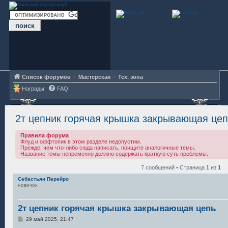
Список форумов
Мастерская
Тех. зона
Награды
FAQ
2т цепник горячая крышка закрывающая цеп
Правила форума
Флуд и оффтопик в этом разделе недопустим.
Прежде, чем что-либо сюда написать, поищите аналогичные темы.
Название темы непременно должно содержать краткую суть проблемы.
7 сообщений • Страница
1
из
1
Себастьян Перейро
новичок
2т цепник горячая крышка закрывающая цепь
С
29 май 2025, 21:47
о