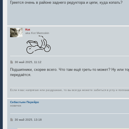
о
Греется очень в районе заднего редуктора и цепи, куда копать?
б
щ
е
н
и
е
Kot
aka Kot Matroskin
С
30 май 2025, 11:12
о
о
Подшипники, скорее всего. Что там ещё греть-то может? Ну или то
б
передаётся.
щ
е
н
и
е
Если я вас напрягаю или раздражаю, то вы всегда можете забиться в углу и поплака
Себастьян Перейро
новичок
С
30 май 2025, 13:18
о
о