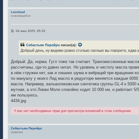
Lovelead
освоившийся
С
04 июн 2025, 05:33
о
о
б
Себастьян Перейро
писал(а):
щ
е
Добрый день, ну видимо ровно столько сколько вы говорите, едва
н
и
е
Добрый. Да, норма. Гугл тоже так считает. Трансмиссионные масла
рассчитаны, где-то давно читал. Но уровень и чистоту масла прове
в нём стружки нет, как и лишних шума и вибраций при вращении ко
по мануалу у моего Лид масло в редукторе меняется каждые 6000 к
масла. Например, вальволиновская синтетика группы GL-4 к 5000 
мутная, а это Ликви Моли спокойно ходит 10 000 км, и работает 5
им пользуюсь.
4434.jpg
У вас нет необходимых прав для просмотра вложений в этом сообщении.
Себастьян Перейро
новичок