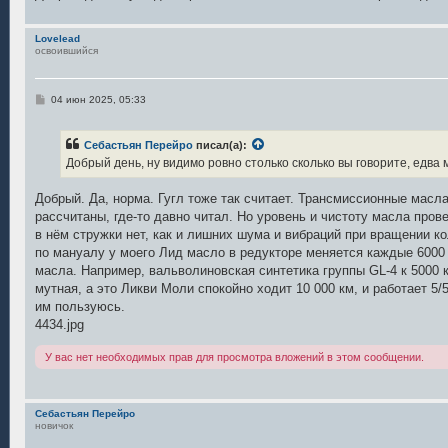
Lovelead
освоившийся
С
04 июн 2025, 05:33
о
о
б
Себастьян Перейро
писал(а):
щ
е
Добрый день, ну видимо ровно столько сколько вы говорите, едва
н
и
е
Добрый. Да, норма. Гугл тоже так считает. Трансмиссионные масла
рассчитаны, где-то давно читал. Но уровень и чистоту масла прове
в нём стружки нет, как и лишних шума и вибраций при вращении ко
по мануалу у моего Лид масло в редукторе меняется каждые 6000 к
масла. Например, вальволиновская синтетика группы GL-4 к 5000 
мутная, а это Ликви Моли спокойно ходит 10 000 км, и работает 5
им пользуюсь.
4434.jpg
У вас нет необходимых прав для просмотра вложений в этом сообщении.
Себастьян Перейро
новичок