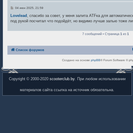
С
04 июн 2025, 21:59
о
о
Lovelead
, спасибо за совет, у меня залита ATFка для автоматичес
б
под рукой посчитал что подойдёт, но видимо лучше залью тоже ли
щ
е
н
и
7 сообщений • Страница
1
из
1
е
Список форумов
Создано на основе
phpBB
® Forum Software © ph
Copyright © 2000-2020
scooterclub.by
. При любом использовании
материалов сайта ссылка на источник обязательна.