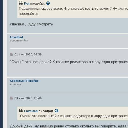
б
Kot
писал(а):
щ
е
Подшипники, скорее всего. Что там ещё греть-то может? Ну или т
н
передаётся.
и
е
спасибо , буду смотреть
Lovelead
освоившийся
С
01 июн 2025, 07:59
о
о
"Очень" это насколько? К крышке редуктора в жару едва притроне
б
щ
е
н
и
Себастьян Перейро
е
новичок
С
03 июн 2025, 20:46
о
о
б
Lovelead
писал(а):
щ
е
"Очень" это насколько? К крышке редуктора в жару едва притроне
н
и
е
Добрый день, ну видимо ровно столько сколько вы говорите, едва