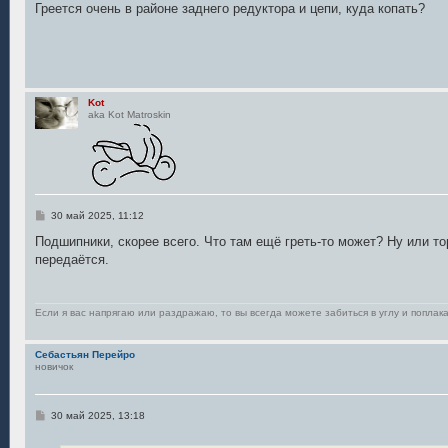
о
Греется очень в районе заднего редуктора и цепи, куда копать?
б
щ
е
н
и
е
Kot
aka Kot Matroskin
С
30 май 2025, 11:12
о
о
Подшипники, скорее всего. Что там ещё греть-то может? Ну или то
б
передаётся.
щ
е
н
и
е
Если я вас напрягаю или раздражаю, то вы всегда можете забиться в углу и поплака
Себастьян Перейро
новичок
С
30 май 2025, 13:18
о
о