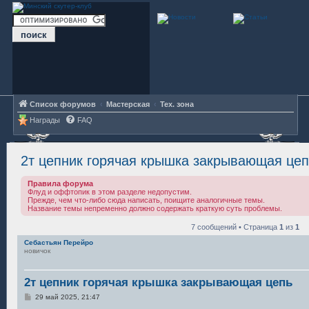
Список форумов
Мастерская
Тех. зона
Награды
FAQ
2т цепник горячая крышка закрывающая цеп
Правила форума
Флуд и оффтопик в этом разделе недопустим.
Прежде, чем что-либо сюда написать, поищите аналогичные темы.
Название темы непременно должно содержать краткую суть проблемы.
7 сообщений • Страница
1
из
1
Себастьян Перейро
новичок
2т цепник горячая крышка закрывающая цепь
С
29 май 2025, 21:47
о