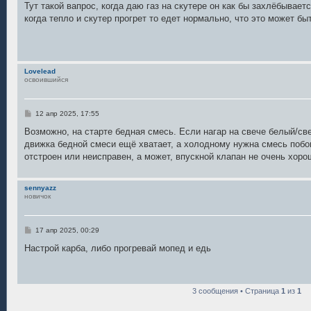
о
Тут такой вапрос, когда даю газ на скутере он как бы захлёбывает
б
когда тепло и скутер прогрет то едет нормально, что это может бы
щ
е
н
и
е
Lovelead
освоившийся
С
12 апр 2025, 17:55
о
о
Возможно, на старте бедная смесь. Если нагар на свече белый/све
б
движка бедной смеси ещё хватает, а холодному нужна смесь побо
щ
е
отстроен или неисправен, а может, впускной клапан не очень хоро
н
и
е
sennyazz
новичок
С
17 апр 2025, 00:29
о
о
Настрой карба, либо прогревай мопед и едь
б
щ
е
н
и
3 сообщения • Страница
1
из
1
е