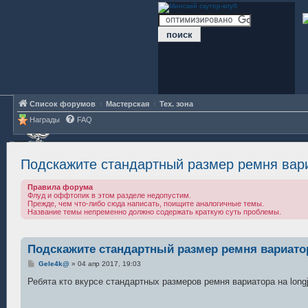
Список форумов
Мастерская
Тех. зона
Награды
FAQ
Подскажите стандартный размер ремня вариа
Правила форума
Флуд и оффтопик в этом разделе недопустим.
Прежде, чем что-либо сюда написать, поищите аналогичные темы.
Название темы непременно должно содержать краткую суть проблемы.
Подскажите стандартный размер ремня вариатора
С
Gele4k@
»
04 апр 2017, 19:03
о
о
Ребята кто вкурсе стандартных размеров ремня вариатора на long
б
щ
е