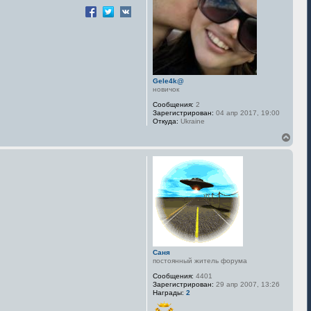
Gele4k@
новичок
Сообщения:
2
Зарегистрирован:
04 апр 2017, 19:00
Откуда:
Ukraine
В
е
р
н
у
т
ь
с
я
к
н
а
Саня
ч
постоянный житель форума
а
л
Сообщения:
4401
у
Зарегистрирован:
29 апр 2007, 13:26
Награды:
2