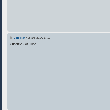
С
Gele4k@
»
05 апр 2017, 17:13
о
о
Спасибо большое
б
щ
е
н
и
е