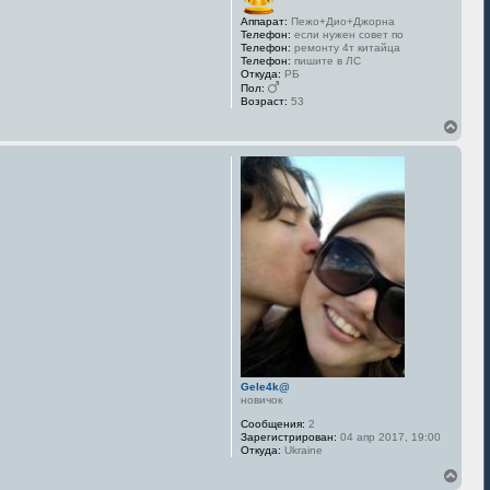
Аппарат:
Пежо+Дио+Джорна
Телефон:
если нужен совет по
Телефон:
ремонту 4т китайца
Телефон:
пишите в ЛС
Откуда:
РБ
Пол:
Возраст:
53
В
е
р
н
у
т
ь
с
я
к
н
а
ч
а
л
у
Gele4k@
новичок
Сообщения:
2
Зарегистрирован:
04 апр 2017, 19:00
Откуда:
Ukraine
В
е