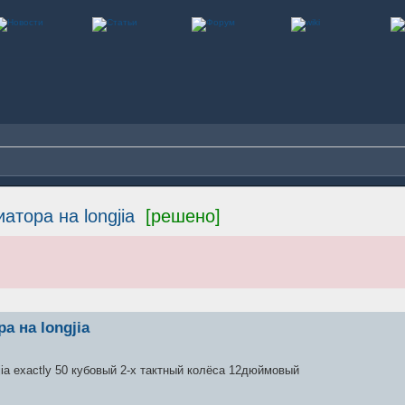
тора на longjia
[решено]
 на longjia
jia exactly 50 кубовый 2-х тактный колёса 12дюймовый