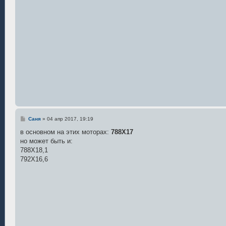
н
и
е
С
Саня
»
04 апр 2017, 19:19
о
о
в основном на этих моторах:
788Х17
б
но может быть и:
щ
е
788Х18,1
н
792Х16,6
и
е