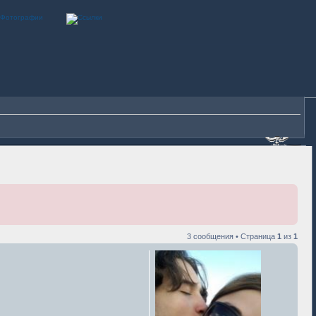
3 сообщения • Страница
1
из
1