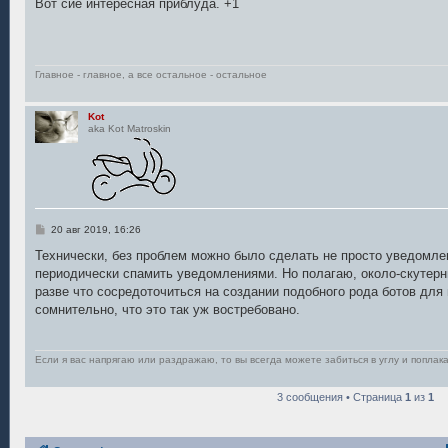
о
Вот сие интересная приблуда. +1
б
щ
е
н
и
е
Главное - главное, а все остальное - остальное
Kot
aka Kot Matroskin
С
20 авг 2019, 16:26
о
о
Технически, без проблем можно было сделать не просто уведомлени
б
периодически спамить уведомлениями. Но полагаю, около-скутерн
щ
е
разве что сосредоточиться на создании подобного рода ботов для в
н
сомнительно, что это так уж востребовано.
и
е
Если я вас напрягаю или раздражаю, то вы всегда можете забиться в углу и поплака
3 сообщения • Страница
1
из
1