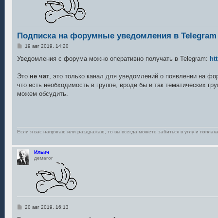
Подписка на форумные уведомления в Telegram
С
19 авг 2019, 14:20
о
о
Уведомления с форума можно оперативно получать в Telegram:
ht
б
щ
е
Это
не чат
, это только канал для уведомлений о появлении на фо
н
что есть необходимость в группе, вроде бы и так тематических гру
и
е
можем обсудить.
Если я вас напрягаю или раздражаю, то вы всегда можете забиться в углу и поплака
Ильич
демагог
С
20 авг 2019, 16:13
о