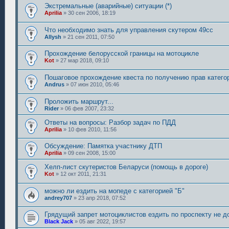
Экстремальные (аварийные) ситуации (*)
Aprilia
»
30 сен 2006, 18:19
Что необходимо знать для управления скутером 49сс
Allysh
»
21 сен 2011, 07:50
Прохождение белорусской границы на мотоцикле
Kot
»
27 мар 2018, 09:10
Пошаговое прохождение квеста по получению прав катего
Andrus
»
07 июн 2010, 05:46
Проложить маршрут...
Rider
»
06 фев 2007, 23:32
Ответы на вопросы: Разбор задач по ПДД
Aprilia
»
10 фев 2010, 11:56
Обсуждение: Памятка участнику ДТП
Aprilia
»
09 сен 2008, 15:00
Хелп-лист скутеристов Беларуси (помощь в дороге)
Kot
»
12 окт 2011, 21:31
можно ли ездить на мопеде с категорией "Б"
andrey707
»
23 апр 2018, 07:52
Грядущий запрет мотоциклистов ездить по проспекту не д
Black Jack
»
05 авг 2022, 19:57