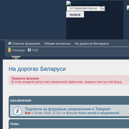
Список форумов
Общие вопросы
На дорогах Беларуси
Награды
FAQ
На дорогах Беларуси
Правила форума
В этом разделе допустим умеренный оффтопик, недопустим пустой флуд.
ОБЪЯВЛЕНИЯ
Подписка на форумные уведомления в Telegram
Kot
»
19 авг 2019, 11:20
» в форуме
Книга жалоб и предложений
ТЕМЫ