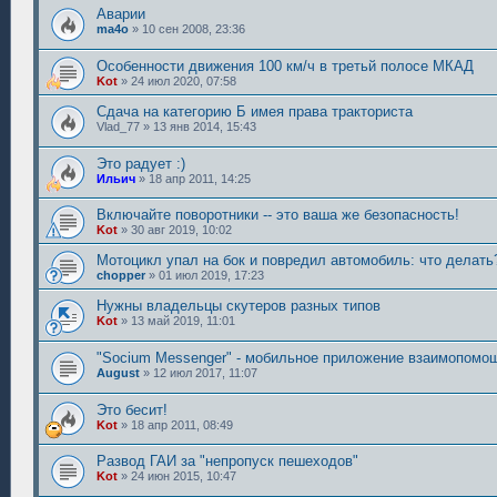
Аварии
ma4o
»
10 сен 2008, 23:36
Особенности движения 100 км/ч в третьй полосе МКАД
Kot
»
24 июл 2020, 07:58
Сдача на категорию Б имея права тракториста
Vlad_77
»
13 янв 2014, 15:43
Это радует :)
Ильич
»
18 апр 2011, 14:25
Включайте поворотники -- это ваша же безопасность!
Kot
»
30 авг 2019, 10:02
Мотоцикл упал на бок и повредил автомобиль: что делать
chopper
»
01 июл 2019, 17:23
Нужны владельцы скутеров разных типов
Kot
»
13 май 2019, 11:01
"Socium Messenger" - мобильное приложение взаимопомо
August
»
12 июл 2017, 11:07
Это бесит!
Kot
»
18 апр 2011, 08:49
Развод ГАИ за "непропуск пешеходов"
Kot
»
24 июн 2015, 10:47