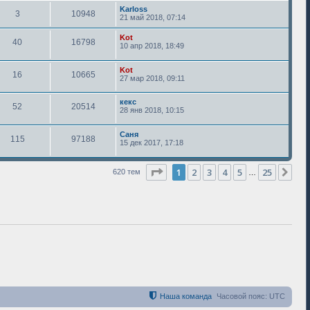
Karloss
3
10948
21 май 2018, 07:14
Kot
40
16798
10 апр 2018, 18:49
Kot
16
10665
27 мар 2018, 09:11
кекс
52
20514
28 янв 2018, 10:15
Саня
115
97188
15 дек 2017, 17:18
Страница
1
из
25
1
2
3
4
5
25
Сле
620 тем
…
Наша команда
Часовой пояс:
UTC