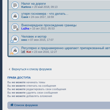
Налог на дороги
Karloss
»
20 май 2018, 09:13
утеря госномера - что делать...
Саня
»
24 сен 2017, 16:59
Внеочередное прохождение границы
La2ha
»
15 окт 2013, 05:53
Человек и мотор
кекс
»
07 июн 2015, 17:07
Регулярно и преднамеренно царапают припаркованный ав
Kot
»
23 ноя 2016, 12:27
Вернуться к списку форумов
ПРАВА ДОСТУПА
Вы
не можете
начинать темы
Вы
не можете
отвечать на сообщения
Вы
не можете
редактировать свои сообщения
Вы
не можете
удалять свои сообщения
Вы
не можете
добавлять вложения
Список форумов