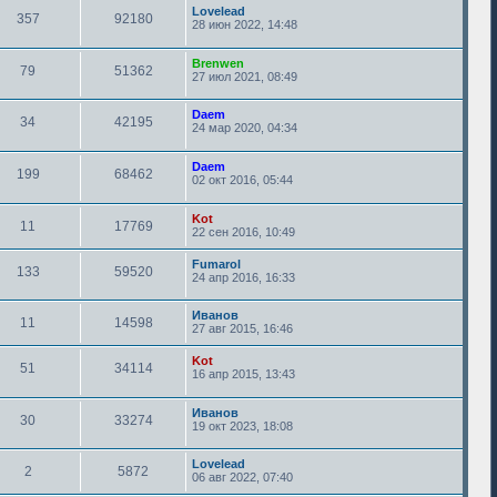
Lovelead
357
92180
28 июн 2022, 14:48
Brenwen
79
51362
27 июл 2021, 08:49
Daem
34
42195
24 мар 2020, 04:34
Daem
199
68462
02 окт 2016, 05:44
Kot
11
17769
22 сен 2016, 10:49
Fumarol
133
59520
24 апр 2016, 16:33
Иванов
11
14598
27 авг 2015, 16:46
Kot
51
34114
16 апр 2015, 13:43
Иванов
30
33274
19 окт 2023, 18:08
Lovelead
2
5872
06 авг 2022, 07:40