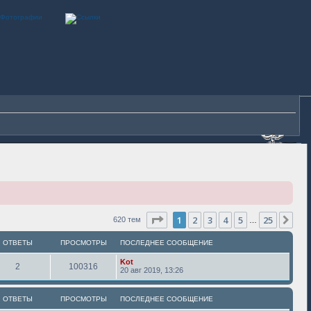
Страница
1
из
25
1
2
3
4
5
25
Сле
620 тем
…
ОТВЕТЫ
ПРОСМОТРЫ
ПОСЛЕДНЕЕ СООБЩЕНИЕ
Kot
2
100316
20 авг 2019, 13:26
ОТВЕТЫ
ПРОСМОТРЫ
ПОСЛЕДНЕЕ СООБЩЕНИЕ