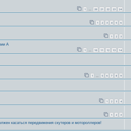
1
20
21
22
23
24
…
1
2
3
4
5
6
1
2
3
рии А
1
10
11
12
13
14
…
1
5
6
7
8
9
…
1
2
3
4
1
2
3
олжен касаться передвижения скутеров и мотороллеров!