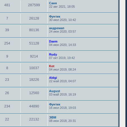
Саня
481
287599
22 авг 2021, 18:05
Фунтик
7
26128
30 июл 2020, 10:42
андремап
39
80136
24 июн 2020, 03:57
Daem
254
51128
04 июн 2020, 14:33
Rudy
9
9214
07 окт 2019, 19:42
Kot
8
10037
04 июл 2019, 08:24
Aldgi
23
18226
22 май 2019, 04:07
August
26
12560
03 май 2019, 16:19
Фунтик
234
44890
16 июл 2018, 19:03
ЭВМ
22
22132
08 июн 2018, 20:31