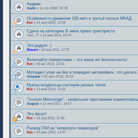
Аварии
ma4o
»
11 сен 2008, 02:36
Особенности движения 100 км/ч в третьй полосе МКАД
Kot
»
24 июл 2020, 10:58
Сдача на категорию Б имея права тракториста
Vlad_77
»
13 янв 2014, 18:43
Это радует :)
Ильич
»
18 апр 2011, 17:25
Включайте поворотники -- это ваша же безопасность!
Kot
»
30 авг 2019, 13:02
Мотоцикл упал на бок и повредил автомобиль: что делать
chopper
»
01 июл 2019, 20:23
Нужны владельцы скутеров разных типов
Kot
»
13 май 2019, 14:01
"Socium Messenger" - мобильное приложение взаимопомо
August
»
12 июл 2017, 14:07
Это бесит!
Kot
»
18 апр 2011, 11:49
Развод ГАИ за "непропуск пешеходов"
Kot
»
24 июн 2015, 13:47