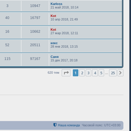
Karloss
3
10947
21 май 2018, 10:14
Kot
40
16797
10 апр 2018, 21:49
Kot
16
10662
27 мар 2018, 12:11
кекс
52
20511
28 янв 2018, 13:15
Саня
115
97167
15 дек 2017, 20:18
Страница
1
из
25
1
2
3
4
5
25
Сле
620 тем
…
Наша команда
Часовой пояс:
UTC+03:00