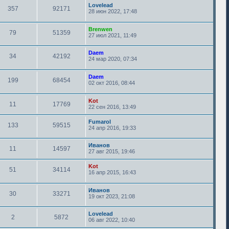
Lovelead
357
92171
28 июн 2022, 17:48
Brenwen
79
51359
27 июл 2021, 11:49
Daem
34
42192
24 мар 2020, 07:34
Daem
199
68454
02 окт 2016, 08:44
Kot
11
17769
22 сен 2016, 13:49
Fumarol
133
59515
24 апр 2016, 19:33
Иванов
11
14597
27 авг 2015, 19:46
Kot
51
34114
16 апр 2015, 16:43
Иванов
30
33271
19 окт 2023, 21:08
Lovelead
2
5872
06 авг 2022, 10:40