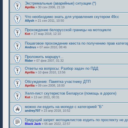
Экстремальные (аварийные) ситуации (*)
Aprilia
»
30 сен 2006, 21:19
Что необходимо знать для управления скутером 49сс
Allysh
»
21 сен 2011, 10:50
Прохождение белорусской границы на мотоцикле
Kot
»
27 мар 2018, 12:10
Пошаговое прохождение квеста по получению прав катего
Andrus
»
07 июн 2010, 08:46
Проложить маршрут...
Rider
»
07 фев 2007, 01:32
Ответы на вопросы: Разбор задач по ПДД
Aprilia
»
10 фев 2010, 13:56
Обсуждение: Памятка участнику ДТП
Aprilia
»
09 сен 2008, 18:00
Хелп-лист скутеристов Беларуси (помощь в дороге)
Kot
»
13 окт 2011, 00:31
можно ли ездить на мопеде с категорией "Б"
andrey707
»
23 апр 2018, 10:52
Грядущий запрет мотоциклистов ездить по проспекту не д
Black Jack
»
05 авг 2022, 22:57