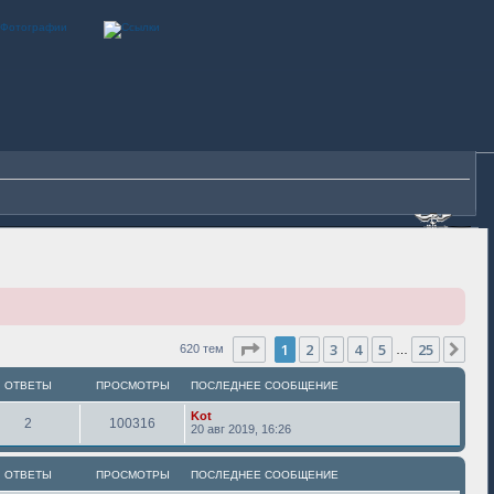
Страница
1
из
25
1
2
3
4
5
25
Сле
620 тем
…
ОТВЕТЫ
ПРОСМОТРЫ
ПОСЛЕДНЕЕ СООБЩЕНИЕ
Kot
2
100316
20 авг 2019, 16:26
ОТВЕТЫ
ПРОСМОТРЫ
ПОСЛЕДНЕЕ СООБЩЕНИЕ