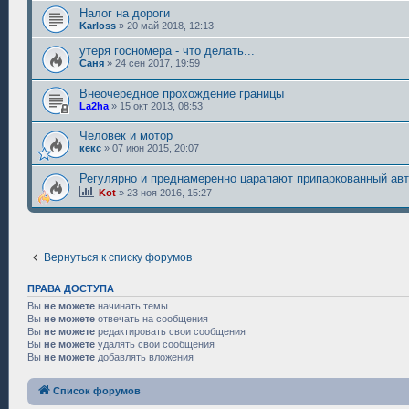
Налог на дороги
Karloss
»
20 май 2018, 12:13
утеря госномера - что делать...
Саня
»
24 сен 2017, 19:59
Внеочередное прохождение границы
La2ha
»
15 окт 2013, 08:53
Человек и мотор
кекс
»
07 июн 2015, 20:07
Регулярно и преднамеренно царапают припаркованный ав
Kot
»
23 ноя 2016, 15:27
Вернуться к списку форумов
ПРАВА ДОСТУПА
Вы
не можете
начинать темы
Вы
не можете
отвечать на сообщения
Вы
не можете
редактировать свои сообщения
Вы
не можете
удалять свои сообщения
Вы
не можете
добавлять вложения
Список форумов