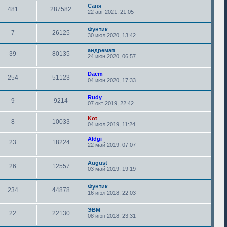
Саня
481
287582
22 авг 2021, 21:05
Фунтик
7
26125
30 июл 2020, 13:42
андремап
39
80135
24 июн 2020, 06:57
Daem
254
51123
04 июн 2020, 17:33
Rudy
9
9214
07 окт 2019, 22:42
Kot
8
10033
04 июл 2019, 11:24
Aldgi
23
18224
22 май 2019, 07:07
August
26
12557
03 май 2019, 19:19
Фунтик
234
44878
16 июл 2018, 22:03
ЭВМ
22
22130
08 июн 2018, 23:31