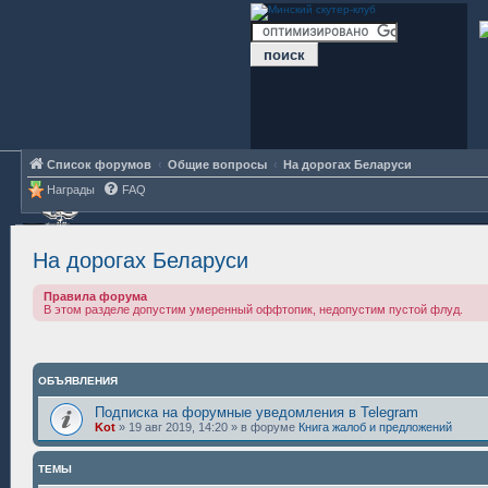
Список форумов
Общие вопросы
На дорогах Беларуси
Награды
FAQ
На дорогах Беларуси
Правила форума
В этом разделе допустим умеренный оффтопик, недопустим пустой флуд.
ОБЪЯВЛЕНИЯ
Подписка на форумные уведомления в Telegram
Kot
»
19 авг 2019, 14:20
» в форуме
Книга жалоб и предложений
ТЕМЫ