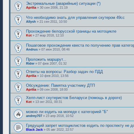
Экстремальные (аварийные) ситуации (*)
Aprilia
»
30 сен 2006, 21:19
Что необходимо знать для управления скутером 49сс
Allysh
»
21 сен 2011, 10:50
Прохождение белорусской границы на мотоцикле
Kot
»
27 мар 2018, 12:10
Пошаговое прохождение квеста по получению прав катего
Andrus
»
07 июн 2010, 08:46
Проложить маршрут...
Rider
»
07 фев 2007, 01:32
Ответы на вопросы: Разбор задач по ПДД
Aprilia
»
10 фев 2010, 13:56
Обсуждение: Памятка участнику ДТП
Aprilia
»
09 сен 2008, 18:00
Хелп-лист скутеристов Беларуси (помощь в дороге)
Kot
»
13 окт 2011, 00:31
можно ли ездить на мопеде с категорией "Б"
andrey707
»
23 апр 2018, 10:52
Грядущий запрет мотоциклистов ездить по проспекту не д
Black Jack
»
05 авг 2022, 22:57