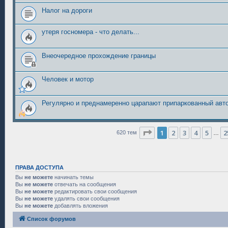
Налог на дороги
утеря госномера - что делать...
Внеочередное прохождение границы
Человек и мотор
Регулярно и преднамеренно царапают припаркованный авт
Страница
1
из
25
1
2
3
4
5
2
620 тем
…
ПРАВА ДОСТУПА
Вы
не можете
начинать темы
Вы
не можете
отвечать на сообщения
Вы
не можете
редактировать свои сообщения
Вы
не можете
удалять свои сообщения
Вы
не можете
добавлять вложения
Список форумов