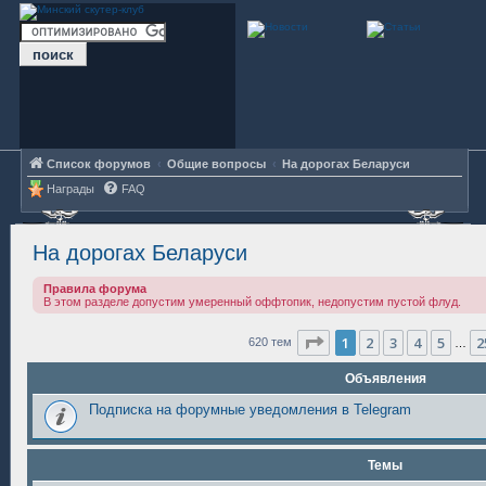
Список форумов
Общие вопросы
На дорогах Беларуси
Награды
FAQ
На дорогах Беларуси
Правила форума
В этом разделе допустим умеренный оффтопик, недопустим пустой флуд.
Страница
1
из
25
1
2
3
4
5
2
620 тем
…
Объявления
Подписка на форумные уведомления в Telegram
Темы