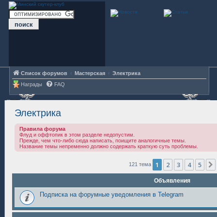
Список форумов
Мастерская
Электрика
Награды
FAQ
Электрика
Правила форума
Флуд и оффтопик в этом разделе недопустим.
Прежде, чем что-либо сюда написать, поищите аналогичные темы.
Название темы непременно должно содержать краткую суть проблемы.
1
2
3
4
5
121 тема
Объявления
Подписка на форумные уведомления в Telegram