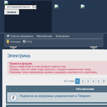
Список форумов
Мастерская
Электрика
Награды
FAQ
Электрика
Правила форума
Флуд и оффтопик в этом разделе недопустим.
Прежде, чем что-либо сюда написать, поищите аналогичные темы.
Название темы непременно должно содержать краткую суть проблемы.
1
2
3
4
5
121 тема
Объявления
Подписка на форумные уведомления в Telegram