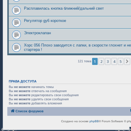
Расплавилась кнопка ближний/дальний свет
Регулятор gy6 короткое
Электроклапан
Хорс 056 Плохо заводится с лапки, в скорости глохнет и н
стартера !
1
2
3
4
5
121 тема
ПРАВА ДОСТУПА
Вы
не можете
начинать темы
Вы
не можете
отвечать на сообщения
Вы
не можете
редактировать свои сообщения
Вы
не можете
удалять свои сообщения
Вы
не можете
добавлять вложения
Список форумов
Создано на основе
phpBB
® Forum Software © ph