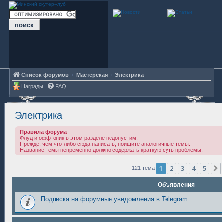
Список форумов
Мастерская
Электрика
Награды
FAQ
Электрика
Правила форума
Флуд и оффтопик в этом разделе недопустим.
Прежде, чем что-либо сюда написать, поищите аналогичные темы.
Название темы непременно должно содержать краткую суть проблемы.
1
2
3
4
5
121 тема
Объявления
Подписка на форумные уведомления в Telegram