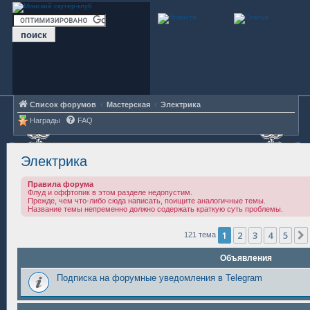
Список форумов
Мастерская
Электрика
Награды
FAQ
Электрика
Правила форума
Флуд и оффтопик в этом разделе недопустим.
Прежде, чем что-либо сюда написать, поищите аналогичные темы.
Название темы непременно должно содержать краткую суть проблемы.
1
2
3
4
5
121 тема
Объявления
Подписка на форумные уведомления в Telegram