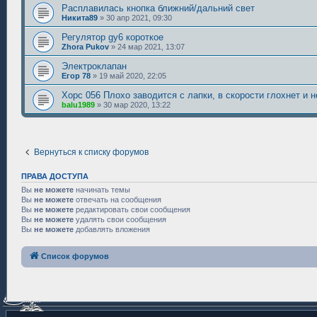
Расплавилась кнопка ближний/дальний свет
Никита89
»
30 апр 2021, 09:30
Регулятор gy6 короткое
Zhora Pukov
»
24 мар 2021, 13:07
Электроклапан
Егор 78
»
19 май 2020, 22:05
Хорс 056 Плохо заводится с лапки, в скорости глохнет и н
balu1989
»
30 мар 2020, 13:22
Вернуться к списку форумов
ПРАВА ДОСТУПА
Вы
не можете
начинать темы
Вы
не можете
отвечать на сообщения
Вы
не можете
редактировать свои сообщения
Вы
не можете
удалять свои сообщения
Вы
не можете
добавлять вложения
Список форумов