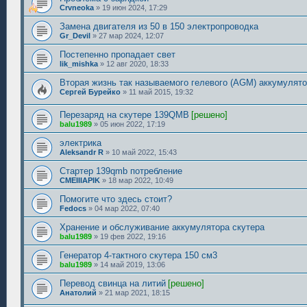
Crvneoka
»
19 июн 2024, 17:29
Замена двигателя из 50 в 150 электропроводка
Gr_Devil
»
27 мар 2024, 12:07
Постепенно пропадает свет
lik_mishka
»
12 авг 2020, 18:33
Вторая жизнь так называемого гелевого (AGM) аккумулято
Сергей Бурейко
»
11 май 2015, 19:32
Перезаряд на скутере 139QMB
[решено]
balu1989
»
05 июн 2022, 17:19
электрика
Aleksandr R
»
10 май 2022, 15:43
Стартер 139qmb потребление
CMEIIIAPIK
»
18 мар 2022, 10:49
Помогите что здесь стоит?
Fedocs
»
04 мар 2022, 07:40
Хранение и обслуживание аккумулятора скутера
balu1989
»
19 фев 2022, 19:16
Генератор 4-тактного скутера 150 см3
balu1989
»
14 май 2019, 13:06
Перевод свинца на литий
[решено]
Анатолий
»
21 мар 2021, 18:15