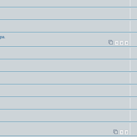
ра.
1
2
3
1
2