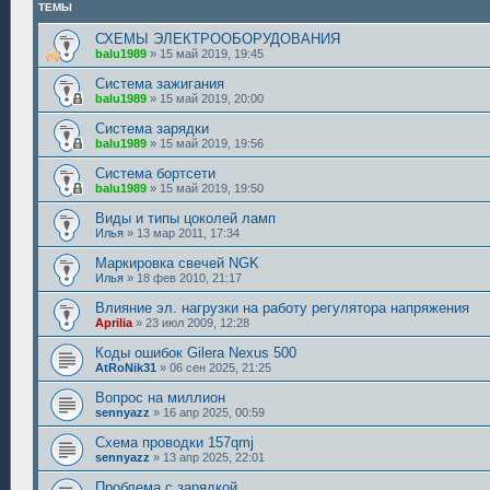
ТЕМЫ
СХЕМЫ ЭЛЕКТРООБОРУДОВАНИЯ
balu1989
»
15 май 2019, 19:45
Система зажигания
balu1989
»
15 май 2019, 20:00
Система зарядки
balu1989
»
15 май 2019, 19:56
Система бортсети
balu1989
»
15 май 2019, 19:50
Виды и типы цоколей ламп
Илья
»
13 мар 2011, 17:34
Маркировка свечей NGK
Илья
»
18 фев 2010, 21:17
Влияние эл. нагрузки на работу регулятора напряжения
Aprilia
»
23 июл 2009, 12:28
Коды ошибок Gilera Nexus 500
AtRoNik31
»
06 сен 2025, 21:25
Вопрос на миллион
sennyazz
»
16 апр 2025, 00:59
Схема проводки 157qmj
sennyazz
»
13 апр 2025, 22:01
Проблема с зарядкой