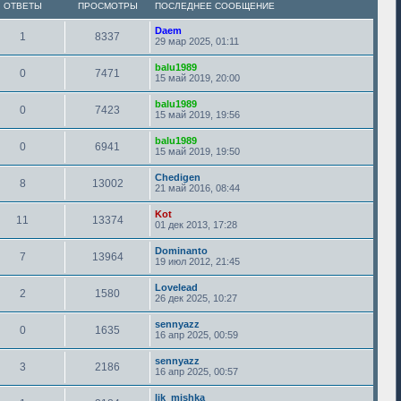
ОТВЕТЫ
ПРОСМОТРЫ
ПОСЛЕДНЕЕ СООБЩЕНИЕ
Daem
1
8337
29 мар 2025, 01:11
balu1989
0
7471
15 май 2019, 20:00
balu1989
0
7423
15 май 2019, 19:56
balu1989
0
6941
15 май 2019, 19:50
Chedigen
8
13002
21 май 2016, 08:44
Kot
11
13374
01 дек 2013, 17:28
Dominanto
7
13964
19 июл 2012, 21:45
Lovelead
2
1580
26 дек 2025, 10:27
sennyazz
0
1635
16 апр 2025, 00:59
sennyazz
3
2186
16 апр 2025, 00:57
lik_mishka