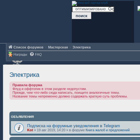
Список форумов
Мастерская
Электрика
Награды
FAQ
Электрика
Правила форума
Флуд и оффтопик в этом разделе недопустим.
Прежде, чем что-либо сюда написать, поищите аналогичные темы.
Название темы непременно должно содержать краткую суть проблемы.
ОБЪЯВЛЕНИЯ
Подписка на форумные уведомления в Telegram
Kot
»
19 авг 2019, 14:20
» в форуме
Книга жалоб и предложений