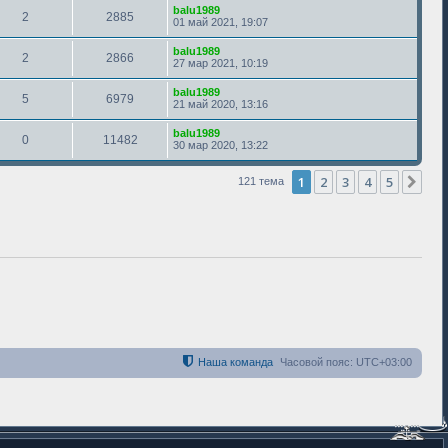
balu1989
2
2885
01 май 2021, 19:07
balu1989
2
2866
27 мар 2021, 10:19
balu1989
5
6979
21 май 2020, 13:16
balu1989
0
11482
30 мар 2020, 13:22
1
2
3
4
5
Сле
121 тема
Наша команда
Часовой пояс:
UTC+03:00