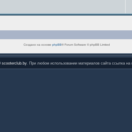
Создано на основе
phpBB
® Forum Software © phpBB Limited
0
scooterclub.by
. При любом использовании материалов сайта ссылка на 