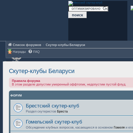
Список форумов
Скутер-клубы Беларуси
Награды
FAQ
Скутер-клубы Беларуси
Правила форума
В этом разделе допустим умеренный оффтопик, недопустим пустой флуд.
ФОРУМ
Брестский скутер-клуб
Раздел скутеристов
Бреста
Гомельский скутер-клуб
Обсуждение клубных вопросов, касающихся в основном
Гомеля
и его