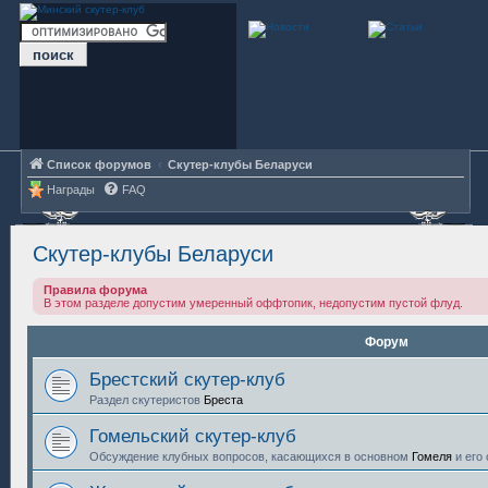
Список форумов
Скутер-клубы Беларуси
Награды
FAQ
Скутер-клубы Беларуси
Правила форума
В этом разделе допустим умеренный оффтопик, недопустим пустой флуд.
Форум
Брестский скутер-клуб
Раздел скутеристов
Бреста
Гомельский скутер-клуб
Обсуждение клубных вопросов, касающихся в основном
Гомеля
и его