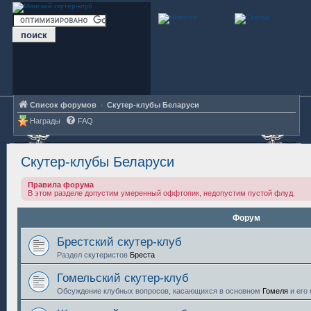
Список форумов
Скутер-клубы Беларуси
Награды
FAQ
Скутер-клубы Беларуси
Правила форума
В этом разделе допустим умеренный оффтопик, недопустим пустой флуд.
Форум
Брестский скутер-клуб
Раздел скутеристов
Бреста
Гомельский скутер-клуб
Обсуждение клубных вопросов, касающихся в основном
Гомеля
и его