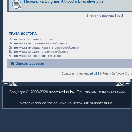
Переделка Burgman AN-650 в Executive plus.
1 тема • Страница
1
из
1
ПРАВА ДОСТУПА
Вы
не можете
начинать темы
Вы
не можете
отвечать на сообщения
Вы
не можете
редактировать свои сообщения
Вы
не можете
удалять свои сообщения
Вы
не можете
добавлять вложения
Список форумов
Создано на основе
phpBB
® Forum Software © ph
Copyright © 2000-2020
scooterclub.by
. При любом использовании
материалов сайта ссылка на источник обязательна.