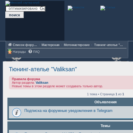
Список форумов
Мастерская
Мотомастерские
Тюнинг-ателье "Valiksan"
Награды
FAQ
Тюнинг-ателье "Valiksan"
Правила форума
Автор раздела:
Valiksan
Новые темы в этом разделе может создавать только автор.
1 тема • Страница
1
из
1
Объявления
Подписка на форумные уведомления в Telegram
Темы