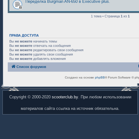
Переделка Burgman AN-650 в Executive plus.
1 тема • Страница
1
из
1
ПРАВА ДОСТУПА
Вы
не можете
начинать темы
Вы
не можете
отвечать на сообщения
Вы
не можете
редактировать свои сообщения
Вы
не можете
удалять свои сообщения
Вы
не можете
добавлять вложения
Список форумов
Создано на основе
phpBB
® Forum Software © ph
Copyright © 2000-2020
scooterclub.by
. При любом использовании
материалов сайта ссылка на источник обязательна.