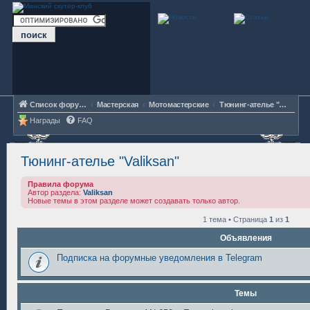
Список форумов
Мастерская
Мотомастерские
Тюнинг-ателье "Valiksan"
Награды
FAQ
Тюнинг-ателье "Valiksan"
Правила форума
Автор раздела:
Valiksan
Новые темы в этом разделе может создавать только автор.
1 тема • Страница
1
из
1
Объявления
Подписка на форумные уведомления в Telegram
Темы