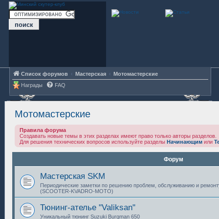
Список форумов
Мастерская
Мотомастерские
Награды
FAQ
Мотомастерские
Правила форума
Создавать новые темы в этих разделах имеют право только авторы разделов.
Для решения технических вопросов используйте разделы
Начинающим
или
Т
Форум
Мастерская SKM
Периодические заметки по решению проблем, обслуживанию и ремонт
(SCOOTER-KVADRO-MOTO)
Тюнинг-ателье "Valiksan"
Уникальный тюнинг Suzuki Burgman 650