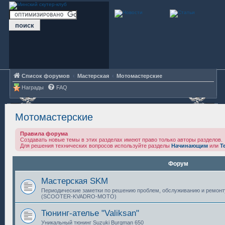
Список форумов
Мастерская
Мотомастерские
Награды
FAQ
Мотомастерские
Правила форума
Создавать новые темы в этих разделах имеют право только авторы разделов.
Для решения технических вопросов используйте разделы
Начинающим
или
Т
Форум
Мастерская SKM
Периодические заметки по решению проблем, обслуживанию и ремонт
(SCOOTER-KVADRO-MOTO)
Тюнинг-ателье "Valiksan"
Уникальный тюнинг Suzuki Burgman 650