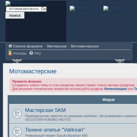
Список форумов
Мастерская
Мотомастерские
Награды
FAQ
Мотомастерские
Правила форума
Создавать новые темы в этих разделах имеют право только авторы разделов.
Для решения технических вопросов используйте разделы
Начинающим
или
Т
Форум
Мастерская SKM
Периодические заметки по решению проблем, обслуживанию и ремонт
(SCOOTER-KVADRO-MOTO)
Тюнинг-ателье "Valiksan"
Уникальный тюнинг Suzuki Burgman 650