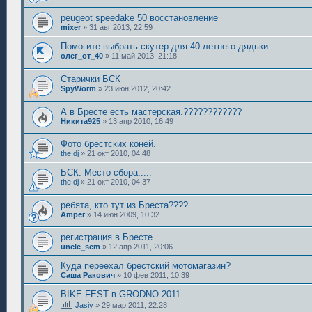
peugeot speedake 50 восстановление
mixer
»
31 авг 2013, 22:59
Помогите выбрать скутер для 40 летнего дядьки
олег_от_40
»
11 май 2013, 21:18
Старички БСК
SpyWorm
»
23 июн 2012, 20:42
А в Бресте есть мастерская.????????????
Никита925
»
13 апр 2010, 16:49
Фото брестских коней.
the dj
»
21 окт 2010, 04:48
БСК: Место сбора.....
the dj
»
21 окт 2010, 04:37
ребята, кто тут из Бреста????
Amper
»
14 июн 2009, 10:32
регистрация в Бресте.
uncle_sem
»
12 апр 2011, 20:06
Куда переехал брестский мотомагазин?
Саша Ракович
»
10 фев 2011, 10:39
BIKE FEST в GRODNO 2011
Jasiy
»
29 мар 2011, 22:28