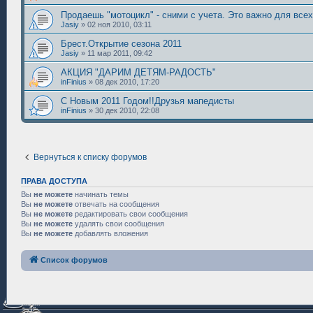
Продаешь "мотоцикл" - сними с учета. Это важно для всех.
Jasiy
»
02 ноя 2010, 03:11
Брест.Открытие сезона 2011
Jasiy
»
11 мар 2011, 09:42
АКЦИЯ "ДАРИМ ДЕТЯМ-РАДОСТЬ"
inFinius
»
08 дек 2010, 17:20
С Новым 2011 Годом!!Друзья мапедисты
inFinius
»
30 дек 2010, 22:08
Вернуться к списку форумов
ПРАВА ДОСТУПА
Вы
не можете
начинать темы
Вы
не можете
отвечать на сообщения
Вы
не можете
редактировать свои сообщения
Вы
не можете
удалять свои сообщения
Вы
не можете
добавлять вложения
Список форумов