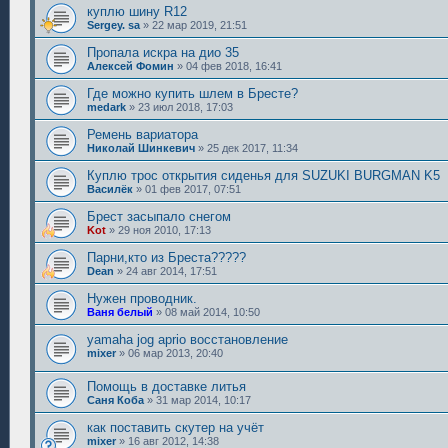
куплю шину R12
Sergey. sa
»
22 мар 2019, 21:51
Пропала искра на дио 35
Алексей Фомин
»
04 фев 2018, 16:41
Где можно купить шлем в Бресте?
medark
»
23 июл 2018, 17:03
Ремень вариатора
Николай Шинкевич
»
25 дек 2017, 11:34
Куплю трос открытия сиденья для SUZUKI BURGMAN K5
Василёк
»
01 фев 2017, 07:51
Брест засыпало снегом
Kot
»
29 ноя 2010, 17:13
Парни,кто из Бреста?????
Dean
»
24 авг 2014, 17:51
Нужен проводник.
Ваня белый
»
08 май 2014, 10:50
yamaha jog aprio восстановление
mixer
»
06 мар 2013, 20:40
Помощь в доставке литья
Саня Коба
»
31 мар 2014, 10:17
как поставить скутер на учёт
mixer
»
16 авг 2012, 14:38