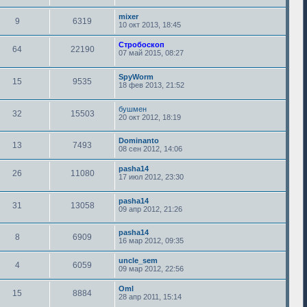
mixer
9
6319
10 окт 2013, 18:45
Стробоскоп
64
22190
07 май 2015, 08:27
SpyWorm
15
9535
18 фев 2013, 21:52
бушмен
32
15503
20 окт 2012, 18:19
Dominanto
13
7493
08 сен 2012, 14:06
pasha14
26
11080
17 июл 2012, 23:30
pasha14
31
13058
09 апр 2012, 21:26
pasha14
8
6909
16 мар 2012, 09:35
uncle_sem
4
6059
09 мар 2012, 22:56
Oml
15
8884
28 апр 2011, 15:14