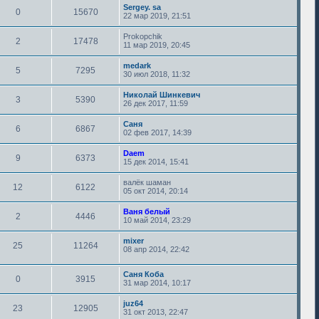
Sergey. sa
0
15670
22 мар 2019, 21:51
Prokopchik
2
17478
11 мар 2019, 20:45
medark
5
7295
30 июл 2018, 11:32
Николай Шинкевич
3
5390
26 дек 2017, 11:59
Саня
6
6867
02 фев 2017, 14:39
Daem
9
6373
15 дек 2014, 15:41
валёк шаман
12
6122
05 окт 2014, 20:14
Ваня белый
2
4446
10 май 2014, 23:29
mixer
25
11264
08 апр 2014, 22:42
Саня Коба
0
3915
31 мар 2014, 10:17
juz64
23
12905
31 окт 2013, 22:47