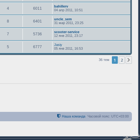
bahillerv
4
6011
04 апр 2011, 10:51
uncle_sem
8
6401
31 мар 2011, 23:25
scooter-service
7
5736
12 янв 2011, 23:17
Jasiy
5
6777
05 янв 2011, 16:53
1
2
Сле
36 тем
Наша команда
Часовой пояс:
UTC+03:00