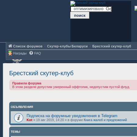
Список форумов
Скутер-клубы Беларуси
Брестский скутер-клуб
Награды
FAQ
Брестский скутер-клуб
Правила форума
В этом разделе допустим умеренный оффтопик, недопустим пустой флуд.
ОБЪЯВЛЕНИЯ
Подписка на форумные уведомления в Telegram
Kot
»
19 авг 2019, 14:20
» в форуме
Книга жалоб и предложений
ТЕМЫ