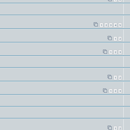
1
2
3
4
5
1
2
1
2
3
1
2
1
2
3
1
2