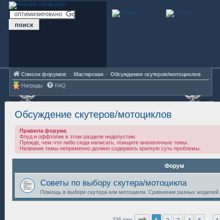
Список форумов
Мастерская
Обсуждение скутеров/мотоциклов
Награды
FAQ
Обсуждение скутеров/мотоциклов
Правила форума
Флуд и оффтопик в этом разделе недопустим.
Прежде, чем что-либо сюда написать, поищите аналогичные темы.
Название темы непременно должно содержать краткую суть проблемы.
Форум
Советы по выбору скутера/мотоцикла
Помощь в выборе скутера или мотоцикла. Сравнение разных моделей.
Страница
1
из
14
336 тем