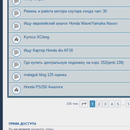
Ремень и работа мотора скутера хонда такт 30
Ищу европейский аналог Honda Wave/Yamaha Nouvo
Kymco XCiting
Ищу Картер Honda dio AF18
Где купить центральную подножку на хорс 252(qmb 139)
malaguti blog 125 оценка
Honda PS250 Аналоги
Страница
1
из
14
1
2
3
4
5
1
336 тем
…
ПРАВА ДОСТУПА
Вы
не можете
начинать темы