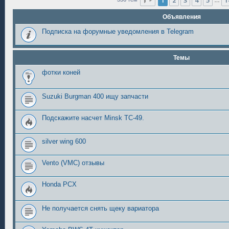
1
2
3
4
5
1
…
Объявления
Подписка на форумные уведомления в Telegram
Темы
фотки коней
Suzuki Burgman 400 ищу запчасти
Подскажите насчет Minsk TC-49.
silver wing 600
Vento (VMC) отзывы
Honda PCX
Не получается снять щеку вариатора