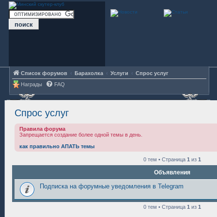
Список форумов
Барахолка
Услуги
Спрос услуг
Награды
FAQ
Спрос услуг
Правила форума
Запрещается создание более одной темы в день.
как правильно АПАТЬ темы
0 тем • Страница
1
из
1
Объявления
Подписка на форумные уведомления в Telegram
0 тем • Страница
1
из
1