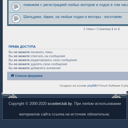
поможем с регистрацией любых моторов и лодок в том чис
Шильдики, бирки, на любые лодки и моторы - изготовим
2 темы • Страница
1
из
1
ПРАВА ДОСТУПА
Вы
не можете
начинать темы
Вы
не можете
отвечать на сообщения
Вы
не можете
редактировать свои сообщения
Вы
не можете
удалять свои сообщения
Вы
не можете
добавлять вложения
Список форумов
Создано на основе
phpBB
® Forum Software © ph
Copyright © 2000-2020
scooterclub.by
. При любом использовании
материалов сайта ссылка на источник обязательна.